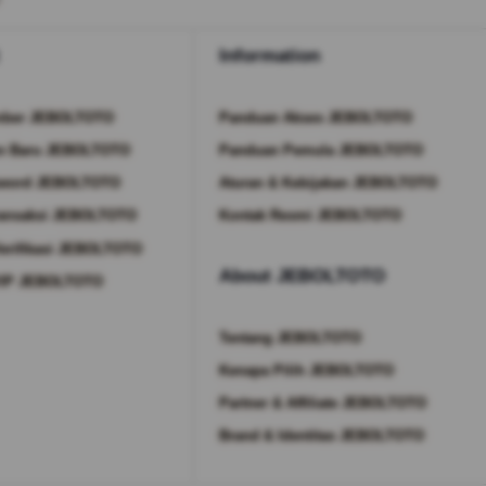
Information
mber JEBOLTOTO
Panduan Akses JEBOLTOTO
un Baru JEBOLTOTO
Panduan Pemula JEBOLTOTO
sword JEBOLTOTO
Aturan & Kebijakan JEBOLTOTO
ransaksi JEBOLTOTO
Kontak Resmi JEBOLTOTO
erifikasi JEBOLTOTO
About JEBOLTOTO
VIP JEBOLTOTO
Tentang JEBOLTOTO
Kenapa Pilih JEBOLTOTO
Partner & Affiliate JEBOLTOTO
Brand & Identitas JEBOLTOTO