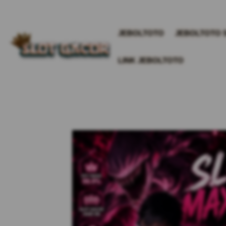
Skip
to
content
JEBOLTOTO
JEBOLTOTO 
LINK JEBOLTOTO
Buka Info Lebih Lanjut