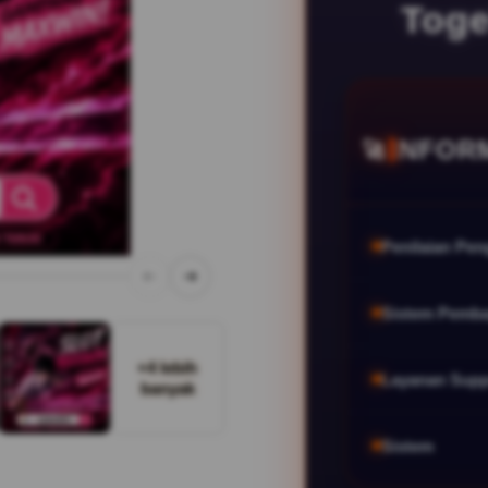
Toge
INFOR
Penilaian Pe
Sebelumnya
Berikutnya
Sistem Pemb
+4 lebih
Layanan Supp
banyak
Sistem