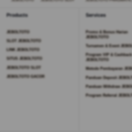
Footer Navigation
Products
Services
JEBOLTOTO
Promo & Bonus Harian
JEBOLTOTO
SLOT JEBOLTOTO
Turnamen & Event JEB
LINK JEBOLTOTO
Program VIP & Cashbac
SITUS JEBOLTOTO
JEBOLTOTO
JEBOLTOTO SLOT
Metode Pembayaran JE
JEBOLTOTO GACOR
Panduan Deposit JEBO
Panduan Withdraw JEB
Program Referral JEBO