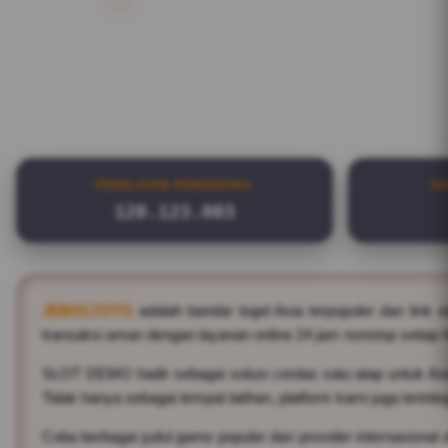
Layer Popup Close
JEBOLTOTO: Link Situ T
PENILAIAN PENGGUNA
S
120.123.003
JEBOLTOTO
adalah bandar togel Asia terpopuler dan link
transaksi aman dengan layanan online 24 jam nonstop setiap h
SLOT DEMO hadir sebagai solusi cerdas satu atap untuk Anda!
Tidak hanya sebagai tempat latihan, platform kami juga teri
Coba berbagai judul game populer dari provider internasional 