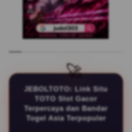
JEBOLTOTO: Link Situ
TOTO Slot Gacor
Terpercaya dan Bandar
Togel Asia Terpopuler