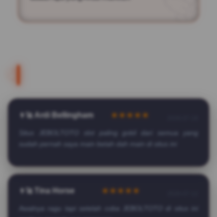
ULASAN TERBARU KOMUNITAS
JEBOLTOTO
Ardi Bellingham
★★★★★
2026-07-18
Situs JEBOLTOTO slot paling gokil dari semua yang
sudah pernah saya main betah dah main di situs ini
Tina Horse
★★★★★
2026-07-12
Awalnya ragu tapi setelah coba JEBOLTOTO di situs ini