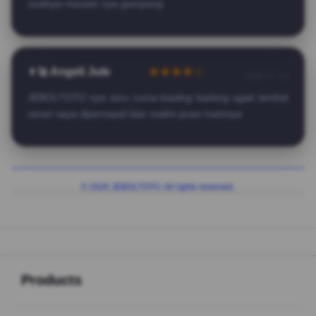
soalnya maxwin nya gampang
Angeli Jule
★★★★☆
2026-07-14
JEBOLTOTO nya seru cuma loading kadang agak lambat
saran saya dipercepat biar makin puas mainnya
© 2026 JEBOLTOTO. All rights reserved.
Buka
Footer Navigation
Products