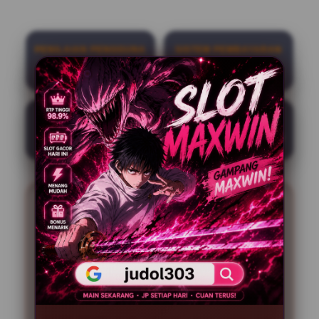
PENILAIAN PENGGUNA
SISTEM PEMBAYARAN
120.123.003
5 Metode
LAYANAN SUPPORT
SISTEM
24/7
Pragmatic Play
JEBOLTOTO
adalah bandar togel Asia terpopuler
dan link situs TOTO slot gacor terpercaya. Kami
menyediakan pasaran togel resmi terlengkap,
game slot online gampang menang, serta
transaksi aman dengan layanan online 24 jam
nonstop setiap hari!