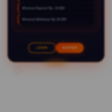
Minimal Deposit Rp. 10.000
Minimal Withdraw Rp 25.000
LOGIN
DAFTAR
Layer Popup Close
JEBOLTOTO: Link Situ
TOTO Slot Gacor Terpercaya
dan Bandar Togel Asia
Terpopuler