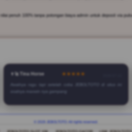
i nilai penuh 100% tanpa potongan biaya admin untuk deposit via pul
JEBOLTOTO
Tina Horse
★★★★★
2026-07-12
Awalnya ragu tapi setelah coba JEBOLTOTO di situs ini
soalnya maxwin nya gampang
© 2026 JEBOLTOTO. All rights reserved.
C
JEBOLTOTO SLOT 10K
JEBOLTOTO GACOR
LINK JEBOLTOTO