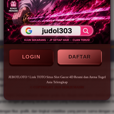
OTO Slot Gacor Terpercay
Terpopuler
ISTEM PEMBAYARAN
LAYANAN SUPPOR
5 Metode
24/7
LOGIN
DAFTAR
JEBOTLOTO ! Link TOTO Situs Slot Gacor 4D Resmi dan Arena Togel
 situs TOTO slot gacor terpercaya. Kami menyediakan pasaran toge
Asia Telengkap
ari!
© COPYRIGHT 2026 HOKIEMAS88
 Kami menyediakan akses gratis ke ribuan simulator mesin slot onl
ntegrasi dengan gerbang taruhan resmi yang menawarkan kemudahan tr
dengan fitur, grafik, dan tingkat volatilitas yang persis sama denga