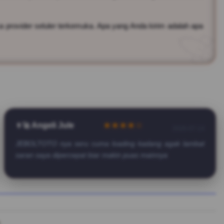
sa provider seluler terkemuka. Apa yang Anda kirim adalah apa
Angeli Jule
★★★★☆
2026-07-14
JEBOLTOTO nya seru cuma loading kadang agak lambat
saran saya dipercepat biar makin puas mainnya