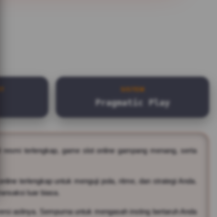
a dan Bandar Togel Asia
T
SISTEM
Pragmatic Play
l resmi terlengkap, game slot online gampang menang, serta
ine terlengkap untuk menguji pola, ritme, dan strategi Anda.
ansaksi luar biasa.
n versi aslinya. Sempurna untuk mengasah insting bertaruh Anda