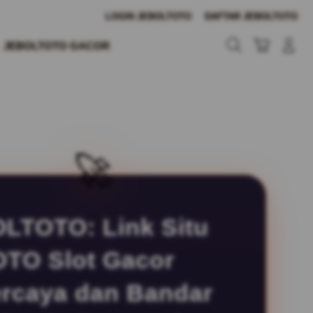
LOGIN JEBOLTOTO
DAFTAR JEBOLTOTO
Cari
Troli
Login/Sign-Up
JEBOLTOTO GACOR
Cari
LTOTO: Link Situ
OTO Slot Gacor
ercaya dan Bandar