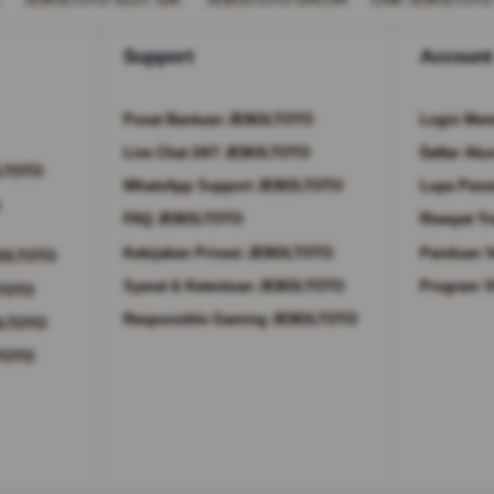
Support
Account
Pusat Bantuan JEBOLTOTO
Login Me
Live Chat 24/7 JEBOLTOTO
Daftar Ak
OLTOTO
WhatsApp Support JEBOLTOTO
Lupa Pas
k
FAQ JEBOLTOTO
Riwayat T
Kebijakan Privasi JEBOLTOTO
Panduan V
BOLTOTO
Syarat & Ketentuan JEBOLTOTO
Program 
LTOTO
Responsible Gaming JEBOLTOTO
OLTOTO
LTOTO