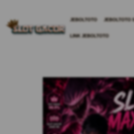
Skip
to
content
JEBOLTOTO
JEBOLTOTO 
LINK JEBOLTOTO
Buka Info Lebih Lanjut