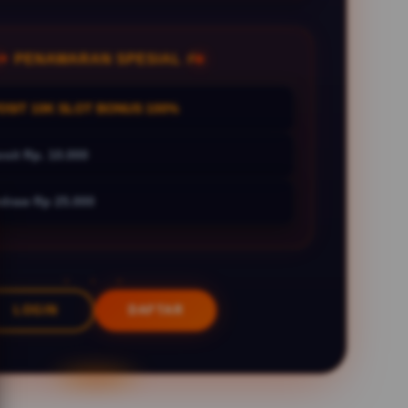
PENAWARAN SPESIAL
SIT 10K SLOT BONUS 100%
sit Rp. 10.000
hdraw Rp 25.000
LOGIN
DAFTAR