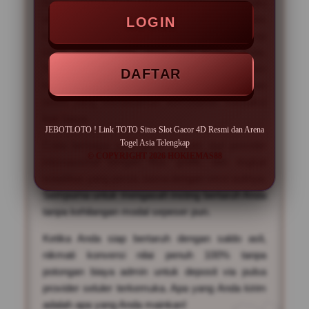
SLOT DEMO hadir sebagai solusi cerdas satu
atap untuk Anda! Kami menyediakan akses gratis
LOGIN
ke ribuan simulator mesin slot online terlengkap
untuk menguji pola, ritme, dan strategi Anda.
Tidak hanya sebagai tempat latihan, platform
DAFTAR
kami juga terintegrasi dengan gerbang taruhan
resmi yang menawarkan kemudahan transaksi
luar biasa.
JEBOTLOTO ! Link TOTO Situs Slot Gacor 4D Resmi dan Arena
Togel Asia Telengkap
Coba berbagai judul game populer dari provider
© COPYRIGHT 2026 HOKIEMAS88
internasional dengan fitur, grafik, dan tingkat
volatilitas yang persis sama dengan versi aslinya.
Sempurna untuk mengasah insting bertaruh Anda
tanpa kehilangan modal sepeser pun.
Ketika Anda siap bertaruh dengan saldo asli,
nikmati konversi nilai penuh 100% tanpa
potongan biaya admin untuk deposit via pulsa
provider seluler terkemuka. Apa yang Anda kirim
adalah apa yang Anda mainkan!