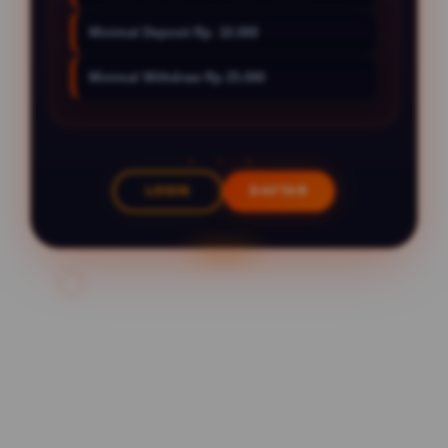
Minimal Deposit Rp. 10.000
Minimal Withdraw Rp 25.000
LOGIN
DAFTAR
Layer Popup Close
JEBOLTOTO: Link Situ
TOTO Slot Gacor Terpercaya
dan Bandar Togel Asia
Terpopuler