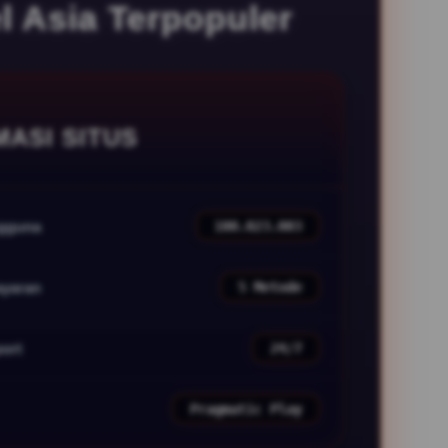
l Asia Terpopuler
MASI SITUS
ngguna
100.023.003
ayaran
5 Metode
ort
24/7
Pragmatic Play