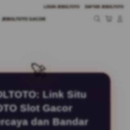
LOGIN JEBOLTOTO
DAFTAR JEBOLTOTO
Cari
Troli
Login/Sign-Up
JEBOLTOTO GACOR
Cari
LTOTO: Link Situ
OTO Slot Gacor
ercaya dan Bandar