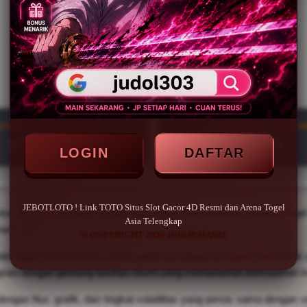
OTO Slot Gacor Terpercay
Terpopuler
ISTEM PEMBAYARAN
LAYANAN SUPPOR
5 Metode
24/7
LOGIN
DAFTAR
JEBOTLOTO ! Link TOTO Situs Slot Gacor 4D Resmi dan Arena Togel
 situs TOTO slot gacor terpercaya. Kami menyediakan pasaran toge
Asia Telengkap
ari!
© COPYRIGHT 2026 HOKIEMAS88
 Kami menyediakan akses gratis ke ribuan simulator mesin slot onl
ntegrasi dengan gerbang taruhan resmi yang menawarkan kemudahan tr
dengan fitur, grafik, dan tingkat volatilitas yang persis sama denga