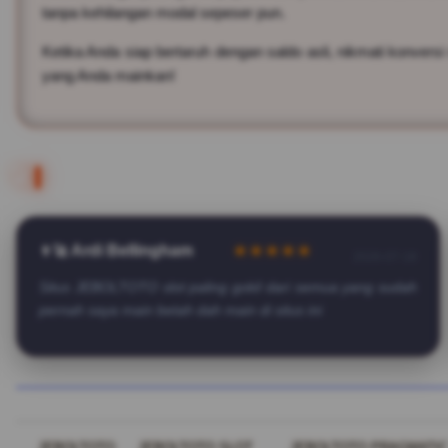
tanpa kehilangan modal sepeser pun.
Ketika Anda siap bertaruh dengan saldo asli, nikmati konvers
yang Anda mainkan!
ULASAN TERBARU KOMUNITAS 
Ardi Bellingham
★★★★★
2026-07-18
Situs JEBOLTOTO slot paling gokil dari semua yang sudah
pernah saya main betah dah main di situs ini
JEBOLTOTO
JEBOLTOTO SLOT
JEBOLTOTO PRAGMATI