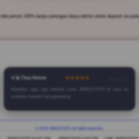
i nilai penuh 100% tanpa potongan biaya admin untuk deposit via pul
JEBOLTOTO
Tina Horse
★★★★★
2026-07-12
Awalnya ragu tapi setelah coba JEBOLTOTO di situs ini
soalnya maxwin nya gampang
© 2026 JEBOLTOTO. All rights reserved.
C
JEBOLTOTO SLOT 10K
JEBOLTOTO GACOR
LINK JEBOLTOTO