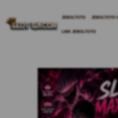
Skip
to
content
JEBOLTOTO
JEBOLTOTO 
LINK JEBOLTOTO
Buka Info Lebih Lanjut