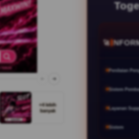
Toge
INFOR
Penilaian Pe
Sebelumnya
Berikutnya
Sistem Pemb
+4 lebih
Layanan Supp
banyak
Sistem