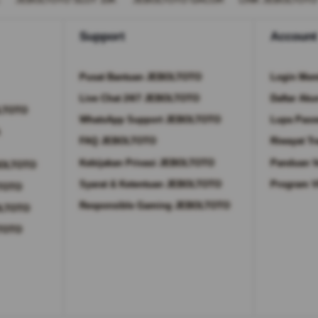
Support
Account
Pusat Bantuan JEBOLTOTO
Login Me
Live Chat 24/7 JEBOLTOTO
Daftar Ak
OLTOTO
WhatsApp Support JEBOLTOTO
Lupa Pas
k
FAQ JEBOLTOTO
Riwayat T
Kebijakan Privasi JEBOLTOTO
Panduan V
BOLTOTO
Syarat & Ketentuan JEBOLTOTO
Program 
LTOTO
Responsible Gaming JEBOLTOTO
OLTOTO
LTOTO