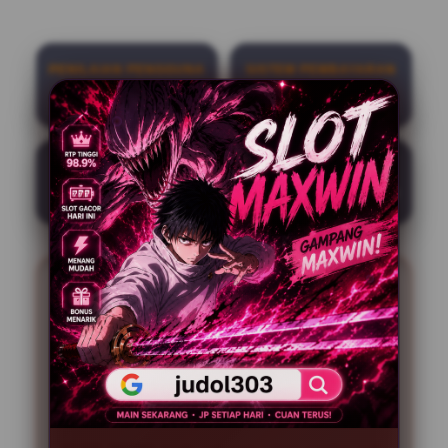
PENILAIAN PENGGUNA
SISTEM PEMBAYARAN
120.123.003
5 Metode
LAYANAN SUPPORT
SISTEM
24/7
Pragmatic Play
JEBOLTOTO
adalah bandar togel Asia terpopuler
dan link situs TOTO slot gacor terpercaya. Kami
menyediakan pasaran togel resmi terlengkap,
game slot online gampang menang, serta
transaksi aman dengan layanan online 24 jam
nonstop setiap hari!