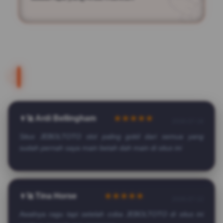
ULASAN TERBARU KOMUNITAS
JEBOLTOTO
Ardi Bellingham
★★★★★
2026-07-18
Situs JEBOLTOTO slot paling gokil dari semua yang
sudah pernah saya main betah dah main di situs ini
Tina Horse
★★★★★
2026-07-12
Awalnya ragu tapi setelah coba JEBOLTOTO di situs ini