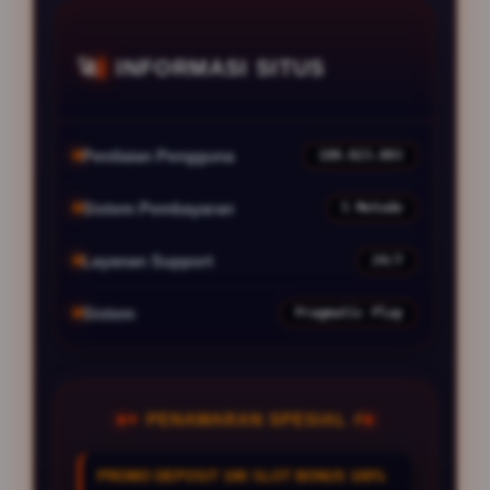
INFORMASI SITUS
Penilaian Pengguna
100.023.003
Sistem Pembayaran
5 Metode
Layanan Support
24/7
Sistem
Pragmatic Play
PENAWARAN SPESIAL
PROMO DEPOSIT 10K SLOT BONUS 100%