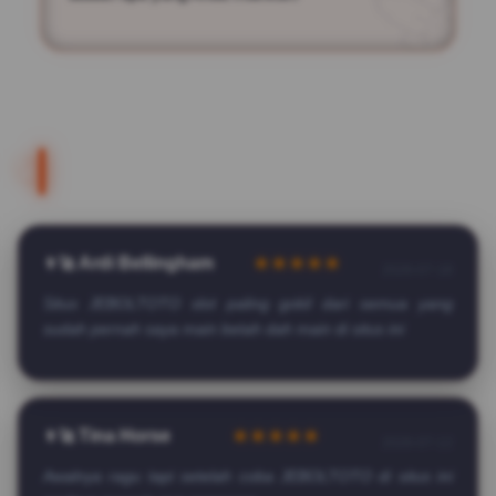
ULASAN TERBARU KOMUNITAS
JEBOLTOTO
Ardi Bellingham
★★★★★
2026-07-18
Situs JEBOLTOTO slot paling gokil dari semua yang
sudah pernah saya main betah dah main di situs ini
Tina Horse
★★★★★
2026-07-12
Awalnya ragu tapi setelah coba JEBOLTOTO di situs ini