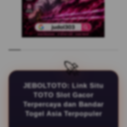
JEBOLTOTO: Link Situ
TOTO Slot Gacor
Terpercaya dan Bandar
Togel Asia Terpopuler