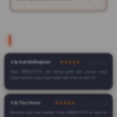
ULASAN TERBARU KOMUNITAS
JEBOLTOTO
Ardi Bellingham
★★★★★
2026-07-18
Situs JEBOLTOTO slot paling gokil dari semua yang
sudah pernah saya main betah dah main di situs ini
Tina Horse
★★★★★
2026-07-12
Awalnya ragu tapi setelah coba JEBOLTOTO di situs ini