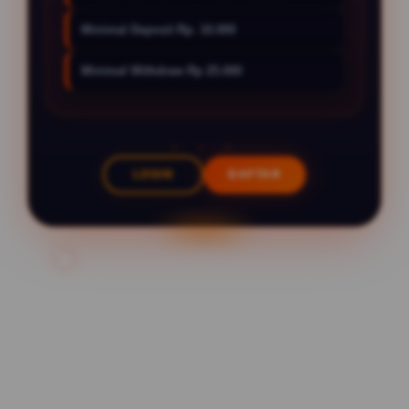
Minimal Deposit Rp. 10.000
Minimal Withdraw Rp 25.000
LOGIN
DAFTAR
Layer Popup Close
JEBOLTOTO: Link Situ
TOTO Slot Gacor Terpercaya
dan Bandar Togel Asia
Terpopuler