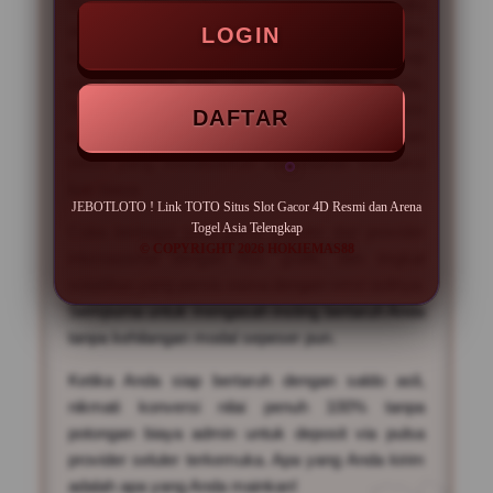
SLOT DEMO hadir sebagai solusi cerdas satu
atap untuk Anda! Kami menyediakan akses gratis
LOGIN
ke ribuan simulator mesin slot online terlengkap
untuk menguji pola, ritme, dan strategi Anda.
Tidak hanya sebagai tempat latihan, platform
DAFTAR
kami juga terintegrasi dengan gerbang taruhan
resmi yang menawarkan kemudahan transaksi
luar biasa.
JEBOTLOTO ! Link TOTO Situs Slot Gacor 4D Resmi dan Arena
Togel Asia Telengkap
Coba berbagai judul game populer dari provider
© COPYRIGHT 2026 HOKIEMAS88
internasional dengan fitur, grafik, dan tingkat
volatilitas yang persis sama dengan versi aslinya.
Sempurna untuk mengasah insting bertaruh Anda
tanpa kehilangan modal sepeser pun.
Ketika Anda siap bertaruh dengan saldo asli,
nikmati konversi nilai penuh 100% tanpa
potongan biaya admin untuk deposit via pulsa
provider seluler terkemuka. Apa yang Anda kirim
adalah apa yang Anda mainkan!