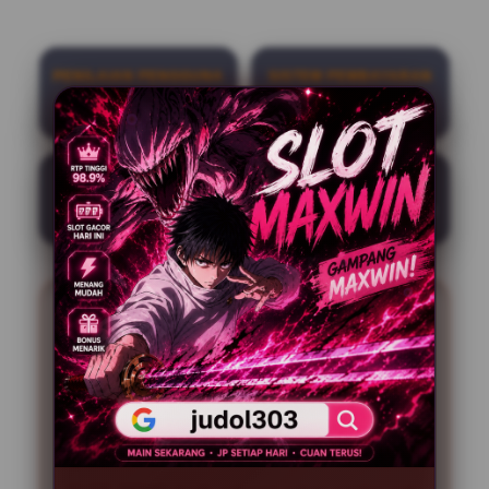
PENILAIAN PENGGUNA
SISTEM PEMBAYARAN
120.123.003
5 Metode
LAYANAN SUPPORT
SISTEM
24/7
Pragmatic Play
JEBOLTOTO
adalah bandar togel Asia terpopuler
dan link situs TOTO slot gacor terpercaya. Kami
menyediakan pasaran togel resmi terlengkap,
game slot online gampang menang, serta
transaksi aman dengan layanan online 24 jam
nonstop setiap hari!