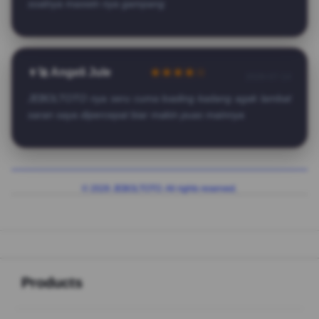
soalnya maxwin nya gampang
Angeli Jule
★★★★☆
2026-07-14
JEBOLTOTO nya seru cuma loading kadang agak lambat
saran saya dipercepat biar makin puas mainnya
© 2026 JEBOLTOTO. All rights reserved.
Buka
Footer Navigation
Products