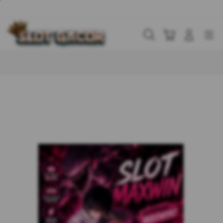
Skip
to
content
Cari
Troli
Login
Navigation
Buka Info Lebih Lanjut