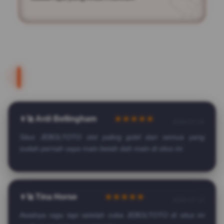
ULASAN TERBARU KOMUNITAS
JEBOLTOTO
Ardi Bellingham
★★★★★
2026-07-18
Situs JEBOLTOTO slot paling gokil dari semua yang
sudah pernah saya main betah dah main di situs ini
Tina Horse
★★★★★
2026-07-12
Awalnya ragu tapi setelah coba JEBOLTOTO di situs ini