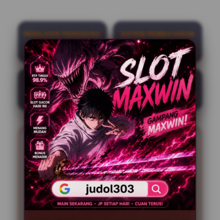
PENILAIAN PENGGUNA
SISTEM PEMBAYARAN
120.123.003
5 Metode
LAYANAN SUPPORT
SISTEM
24/7
Pragmatic Play
JEBOLTOTO
adalah bandar togel Asia terpopuler
dan link situs TOTO slot gacor terpercaya. Kami
menyediakan pasaran togel resmi terlengkap,
game slot online gampang menang, serta
transaksi aman dengan layanan online 24 jam
nonstop setiap hari!