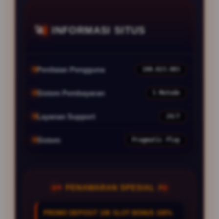
INFORMASI SITUS
Penilaian Pengguna
100.023.003
Sistem Pembayaran
5 Metode
Layanan Support
24/7
Sistem
Pragmatic Play
PENAWARAN SPESIAL
PROMO DEPOSIT 10K SLOT BONUS 100%