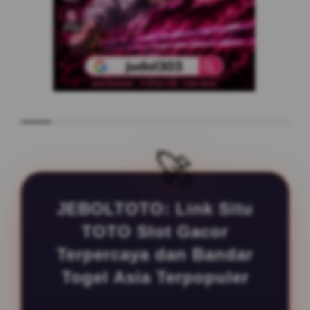
JEBOLTOTO: Link Situ
TOTO Slot Gacor
Terpercaya dan Bandar
Togel Asia Terpopuler