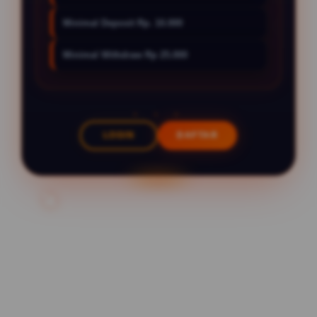
Minimal Deposit Rp. 10.000
Minimal Withdraw Rp 25.000
LOGIN
DAFTAR
Layer Popup Close
JEBOLTOTO: Link Situ
TOTO Slot Gacor Terpercaya
dan Bandar Togel Asia
Terpopuler