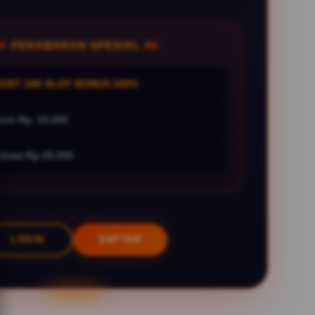
PENAWARAN SPESIAL
SIT 10K SLOT BONUS 100%
sit Rp. 10.000
hdraw Rp 25.000
LOGIN
DAFTAR