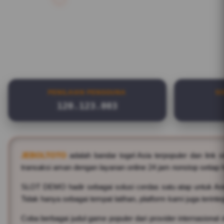
Layer Popup Close
JEBOLTOTO: Link Situ T
PENILAIAN PENGGUNA
S
120.123.003
JEBOLTOTO
adalah bandar togel Asia terpopuler dan link
transaksi aman dengan layanan online 24 jam nonstop setiap h
SLOT DEMO hadir sebagai solusi cerdas satu atap untuk Anda!
Tidak hanya sebagai tempat latihan, platform kami juga teri
Coba berbagai judul game populer dari provider internasional 