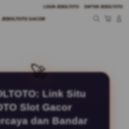
LOGIN JEBOLTOTO
DAFTAR JEBOLTOTO
Cari
Troli
Login/Sign-Up
JEBOLTOTO GACOR
Cari
LTOTO: Link Situ
OTO Slot Gacor
ercaya dan Bandar