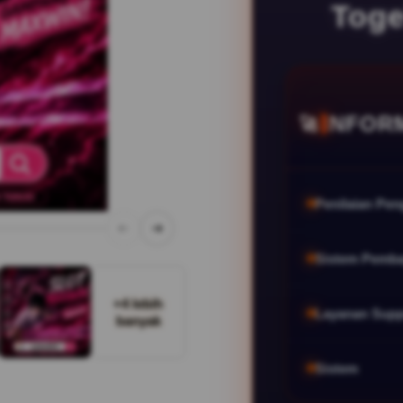
Toge
INFOR
Penilaian Pe
Sebelumnya
Berikutnya
Sistem Pemb
+4 lebih
Layanan Supp
banyak
Sistem