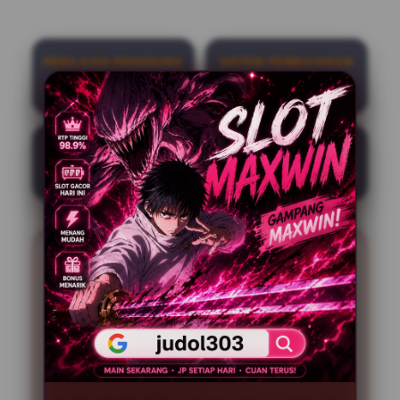
PENILAIAN PENGGUNA
SISTEM PEMBAYARAN
120.123.003
5 Metode
LAYANAN SUPPORT
SISTEM
24/7
Pragmatic Play
JEBOLTOTO
adalah bandar togel Asia terpopuler
dan link situs TOTO slot gacor terpercaya. Kami
menyediakan pasaran togel resmi terlengkap,
game slot online gampang menang, serta
transaksi aman dengan layanan online 24 jam
nonstop setiap hari!