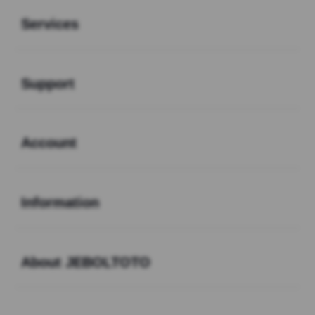
Buka
Services
Buka
Support
Buka
Account
Buka
Information
Buka
About JEBOLTOTO