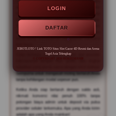
SLOT DEMO hadir sebagai solusi cerdas satu
atap untuk Anda! Kami menyediakan akses gratis
LOGIN
ke ribuan simulator mesin slot online terlengkap
untuk menguji pola, ritme, dan strategi Anda.
Tidak hanya sebagai tempat latihan, platform
DAFTAR
kami juga terintegrasi dengan gerbang taruhan
resmi yang menawarkan kemudahan transaksi
luar biasa.
JEBOTLOTO ! Link TOTO Situs Slot Gacor 4D Resmi dan Arena
Togel Asia Telengkap
Coba berbagai judul game populer dari provider
© COPYRIGHT 2026 HOKIEMAS88
internasional dengan fitur, grafik, dan tingkat
volatilitas yang persis sama dengan versi aslinya.
Sempurna untuk mengasah insting bertaruh Anda
tanpa kehilangan modal sepeser pun.
Ketika Anda siap bertaruh dengan saldo asli,
nikmati konversi nilai penuh 100% tanpa
potongan biaya admin untuk deposit via pulsa
provider seluler terkemuka. Apa yang Anda kirim
adalah apa yang Anda mainkan!