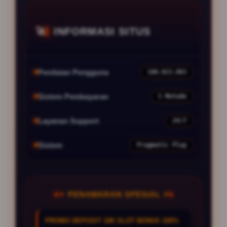
INFORMASI SITUS
Penilaian Pengguna
100.023.003
Sistem Pembayaran
5 Metode
Layanan Support
24/7
Sistem
Pragmatic Play
PENAWARAN SPESIAL
PROMO DEPOSIT 10K SLOT BONUS 100%