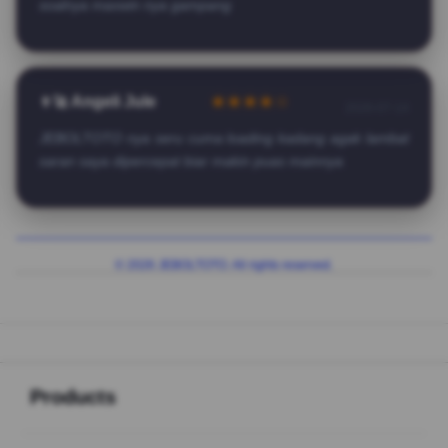
soalnya maxwin nya gampang
Angeli Jule
★★★★☆
2026-07-14
JEBOLTOTO nya seru cuma loading kadang agak lambat
saran saya dipercepat biar makin puas mainnya
© 2026 JEBOLTOTO. All rights reserved.
Buka
Footer Navigation
Products