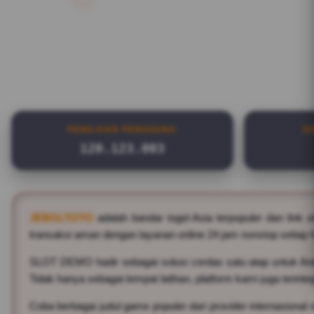
Layer Popup Close
JEBOLTOTO: Link Situ T
PENILAIAN PENGGUNA
S
120.123.003
JEBOLTOTO
adalah bandar togel Asia terpopuler dan link
transaksi aman dengan layanan online 24 jam nonstop setiap h
SLOT DEMO hadir sebagai solusi cerdas satu atap untuk Anda!
Tidak hanya sebagai tempat latihan, platform kami juga teri
Coba berbagai judul game populer dari provider internasional 