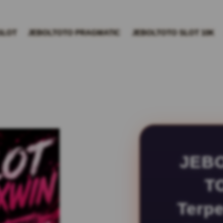
SLOT
JEBOLTOTO PRAGMATIC
JEBOLTOTO SLOT 10K
JEBO
T
Terp