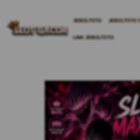
Skip
to
content
JEBOLTOTO
JEBOLTOTO 
LINK JEBOLTOTO
Buka Info Lebih Lanjut