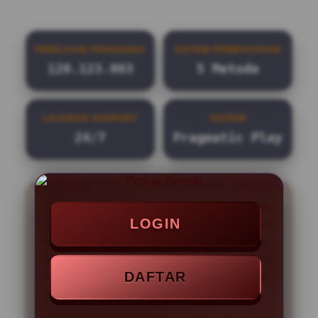
PENILAIAN PENGGUNA
SISTEM PEMBAYARAN
120.123.003
5 Metode
LAYANAN SUPPORT
SISTEM
24/7
Pragmatic Play
JEBOLTOTO
adalah bandar togel Asia terpopuler
LOGIN
dan link situs TOTO slot gacor terpercaya. Kami
menyediakan pasaran togel resmi terlengkap,
game slot online gampang menang, serta
DAFTAR
transaksi aman dengan layanan online 24 jam
nonstop setiap hari!