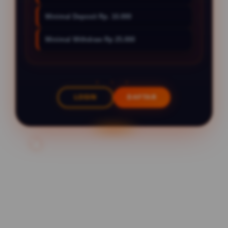
Minimal Deposit Rp. 10.000
Minimal Withdraw Rp 25.000
LOGIN
DAFTAR
Layer Popup Close
JEBOLTOTO: Link Situ
TOTO Slot Gacor Terpercaya
dan Bandar Togel Asia
Terpopuler