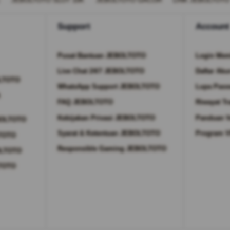
Support
Account
Pusat Bantuan JEBOLTOTO
Login Me
Live Chat 24/7 JEBOLTOTO
Daftar Ak
OLTOTO
WhatsApp Support JEBOLTOTO
Lupa Pas
k
FAQ JEBOLTOTO
Riwayat T
Kebijakan Privasi JEBOLTOTO
Panduan V
BOLTOTO
Syarat & Ketentuan JEBOLTOTO
Program 
LTOTO
Responsible Gaming JEBOLTOTO
OLTOTO
LTOTO