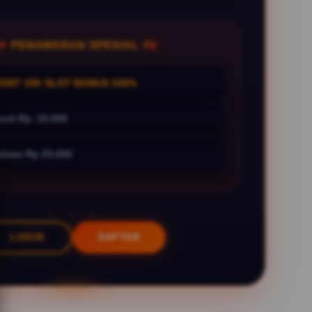
PENAWARAN SPESIAL
SIT 10K SLOT BONUS 100%
sit Rp. 10.000
hdraw Rp 25.000
LOGIN
DAFTAR