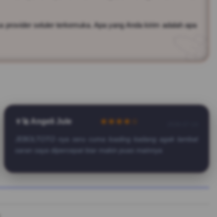
sa provider seluler terkemuka. Apa yang Anda kirim adalah apa
Angeli Jule
★★★★☆
2026-07-14
JEBOLTOTO nya seru cuma loading kadang agak lambat
saran saya dipercepat biar makin puas mainnya