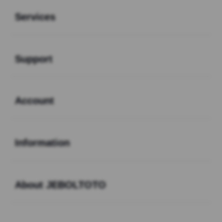
Buka
Services
Buka
Support
Buka
Account
Buka
Information
Buka
About JEBOLTOTO