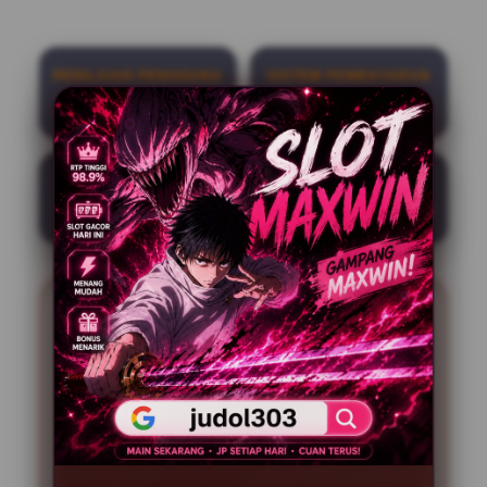
PENILAIAN PENGGUNA
SISTEM PEMBAYARAN
120.123.003
5 Metode
LAYANAN SUPPORT
SISTEM
24/7
Pragmatic Play
JEBOLTOTO
adalah bandar togel Asia terpopuler
dan link situs TOTO slot gacor terpercaya. Kami
menyediakan pasaran togel resmi terlengkap,
game slot online gampang menang, serta
transaksi aman dengan layanan online 24 jam
nonstop setiap hari!