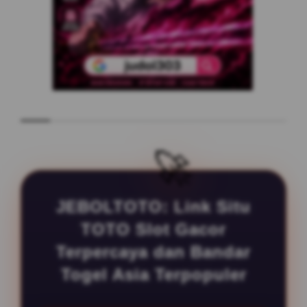
JEBOLTOTO: Link Situ
TOTO Slot Gacor
Terpercaya dan Bandar
Togel Asia Terpopuler