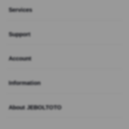
Buka
Services
Buka
Support
Buka
Account
Buka
Information
Buka
About JEBOLTOTO