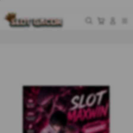
Skip
to
content
Cari
Troli
Login
Navigation
Buka Info Lebih Lanjut