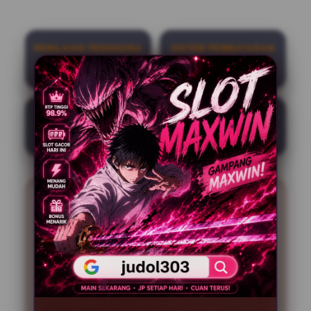
PENILAIAN PENGGUNA
SISTEM PEMBAYARAN
120.123.003
5 Metode
LAYANAN SUPPORT
SISTEM
24/7
Pragmatic Play
JEBOLTOTO
adalah bandar togel Asia terpopuler
dan link situs TOTO slot gacor terpercaya. Kami
menyediakan pasaran togel resmi terlengkap,
game slot online gampang menang, serta
transaksi aman dengan layanan online 24 jam
nonstop setiap hari!