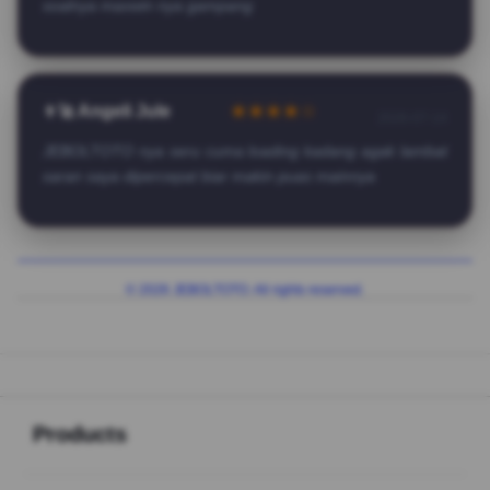
soalnya maxwin nya gampang
Angeli Jule
★★★★☆
2026-07-14
JEBOLTOTO nya seru cuma loading kadang agak lambat
saran saya dipercepat biar makin puas mainnya
© 2026 JEBOLTOTO. All rights reserved.
Buka
Footer Navigation
Products