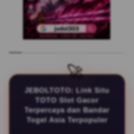
JEBOLTOTO: Link Situ
TOTO Slot Gacor
Terpercaya dan Bandar
Togel Asia Terpopuler