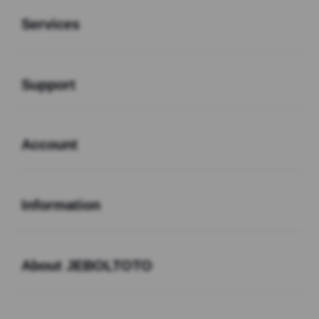
Buka
Services
Buka
Support
Buka
Account
Buka
Information
Buka
About JEBOLTOTO