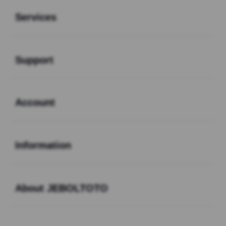
Buka
Services
Buka
Support
Buka
Account
Buka
Information
Buka
About JEBOLTOTO