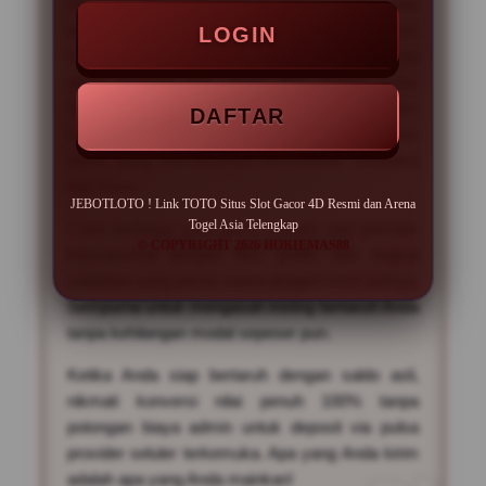
SLOT DEMO hadir sebagai solusi cerdas satu
atap untuk Anda! Kami menyediakan akses gratis
LOGIN
ke ribuan simulator mesin slot online terlengkap
untuk menguji pola, ritme, dan strategi Anda.
Tidak hanya sebagai tempat latihan, platform
DAFTAR
kami juga terintegrasi dengan gerbang taruhan
resmi yang menawarkan kemudahan transaksi
luar biasa.
JEBOTLOTO ! Link TOTO Situs Slot Gacor 4D Resmi dan Arena
Togel Asia Telengkap
Coba berbagai judul game populer dari provider
© COPYRIGHT 2026 HOKIEMAS88
internasional dengan fitur, grafik, dan tingkat
volatilitas yang persis sama dengan versi aslinya.
Sempurna untuk mengasah insting bertaruh Anda
tanpa kehilangan modal sepeser pun.
Ketika Anda siap bertaruh dengan saldo asli,
nikmati konversi nilai penuh 100% tanpa
potongan biaya admin untuk deposit via pulsa
provider seluler terkemuka. Apa yang Anda kirim
adalah apa yang Anda mainkan!