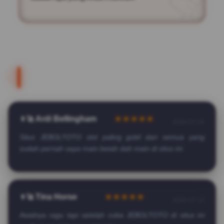
ULASAN TERBARU KOMUNITAS
JEBOLTOTO
Ardi Bellingham
★★★★★
2026-07-18
Situs JEBOLTOTO slot paling gokil dari semua yang
sudah pernah saya main betah dah main di situs ini
Tina Horse
★★★★★
2026-07-12
Awalnya ragu tapi setelah coba JEBOLTOTO di situs ini