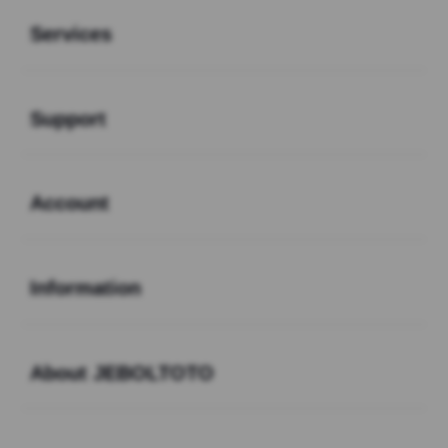
Buka
Services
Buka
Support
Buka
Account
Buka
Information
Buka
About JEBOLTOTO