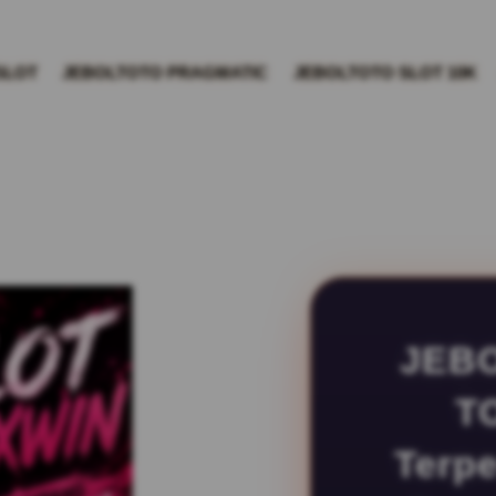
SLOT
JEBOLTOTO PRAGMATIC
JEBOLTOTO SLOT 10K
JEBO
T
Terp