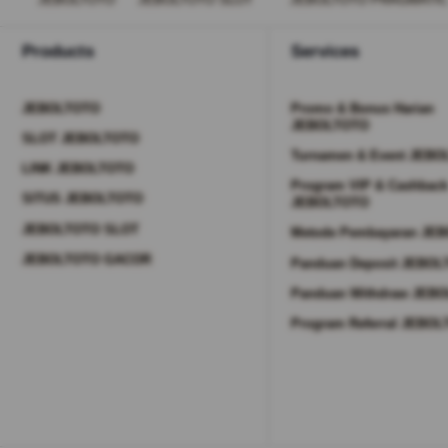
Footer Navigation
Products
Services
JEBOLTOTO
Promo & Bonus Harian
JEBOLTOTO
SLOT JEBOLTOTO
Turnamen & Event JEB
LINK JEBOLTOTO
Program VIP & Cashbac
SITUS JEBOLTOTO
JEBOLTOTO
JEBOLTOTO SLOT
Metode Pembayaran JE
JEBOLTOTO GACOR
Panduan Deposit JEBO
Panduan Withdraw JEB
Program Referral JEBO