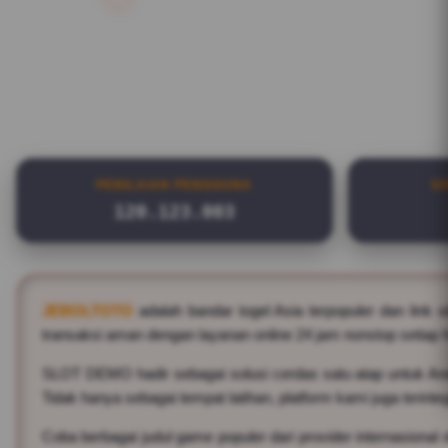
Layer Popup Close
JEBOLTOTO: Link Situ T
PENILAIAN PENGGUNA
S
120.123.003
JEBOLTOTO
adalah bandar togel Asia terpopuler dan link
transaksi aman dengan layanan online 24 jam nonstop setiap h
SLOT DEMO hadir sebagai solusi cerdas satu atap untuk Anda!
Tidak hanya sebagai tempat latihan, platform kami juga teri
Coba berbagai judul game populer dari provider internasional 