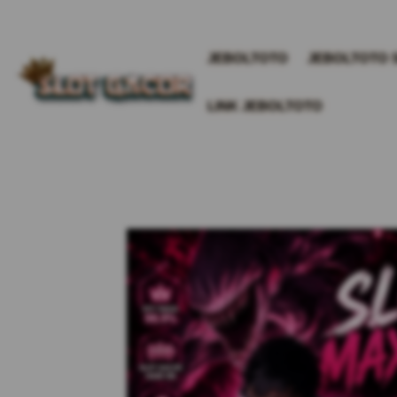
Skip
to
content
JEBOLTOTO
JEBOLTOTO 
LINK JEBOLTOTO
Buka Info Lebih Lanjut