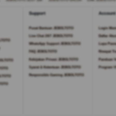
Support
Account
Pusat Bantuan JEBOLTOTO
Login Me
Live Chat 24/7 JEBOLTOTO
Daftar Ak
OLTOTO
WhatsApp Support JEBOLTOTO
Lupa Pas
k
FAQ JEBOLTOTO
Riwayat T
Kebijakan Privasi JEBOLTOTO
Panduan V
BOLTOTO
Syarat & Ketentuan JEBOLTOTO
Program 
LTOTO
Responsible Gaming JEBOLTOTO
OLTOTO
LTOTO