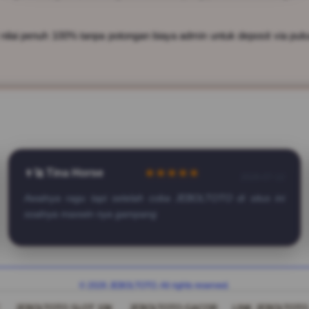
i nilai penuh 100% tanpa potongan biaya admin untuk deposit via pul
JEBOLTOTO
Tina Horse
★★★★★
2026-07-12
Awalnya ragu tapi setelah coba JEBOLTOTO di situs ini
soalnya maxwin nya gampang
© 2026 JEBOLTOTO. All rights reserved.
C
JEBOLTOTO SLOT 10K
JEBOLTOTO GACOR
LINK JEBOLTOTO