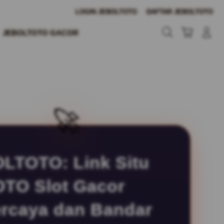
LOGIN JEBOLTOTO
DAFTAR JEBOLTOTO
Cari
Troli
Login/Sign-Up
JEBOLTOTO GACOR
Cari
LTOTO: Link Situ
OTO Slot Gacor
ercaya dan Bandar