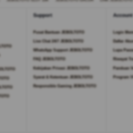
Support
Account
Pusat Bantuan JEBOLTOTO
Login Me
Live Chat 24/7 JEBOLTOTO
Daftar Ak
OLTOTO
WhatsApp Support JEBOLTOTO
Lupa Pas
k
FAQ JEBOLTOTO
Riwayat T
Kebijakan Privasi JEBOLTOTO
Panduan V
BOLTOTO
Syarat & Ketentuan JEBOLTOTO
Program 
LTOTO
Responsible Gaming JEBOLTOTO
OLTOTO
LTOTO