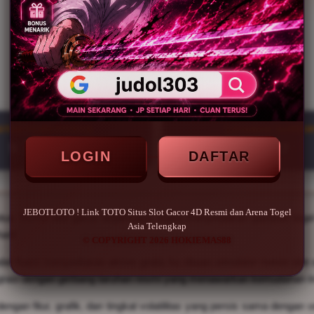
OTO Slot Gacor Terpercay
Terpopuler
ISTEM PEMBAYARAN
LAYANAN SUPPOR
5 Metode
24/7
LOGIN
DAFTAR
JEBOTLOTO ! Link TOTO Situs Slot Gacor 4D Resmi dan Arena Togel
 situs TOTO slot gacor terpercaya. Kami menyediakan pasaran toge
Asia Telengkap
ari!
© COPYRIGHT 2026 HOKIEMAS88
 Kami menyediakan akses gratis ke ribuan simulator mesin slot onl
ntegrasi dengan gerbang taruhan resmi yang menawarkan kemudahan tr
dengan fitur, grafik, dan tingkat volatilitas yang persis sama denga