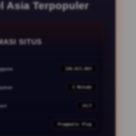
l Asia Terpopuler
MASI SITUS
ngguna
100.023.003
ayaran
5 Metode
ort
24/7
Pragmatic Play