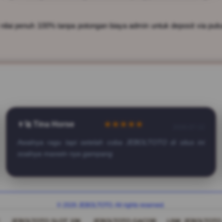
i nilai penuh 100% tanpa potongan biaya admin untuk deposit via pul
JEBOLTOTO
Tina Horse
★★★★★
2026-07-12
Awalnya ragu tapi setelah coba JEBOLTOTO di situs ini
soalnya maxwin nya gampang
© 2026 JEBOLTOTO. All rights reserved.
C
JEBOLTOTO SLOT 10K
JEBOLTOTO GACOR
LINK JEBOLTOTO