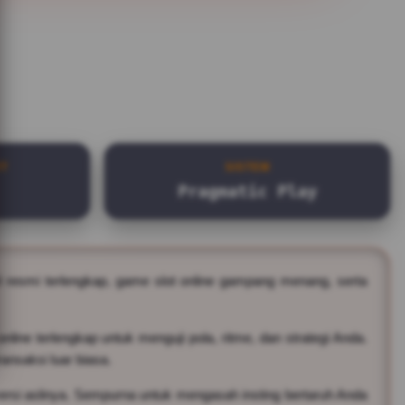
a dan Bandar Togel Asia
T
SISTEM
Pragmatic Play
l resmi terlengkap, game slot online gampang menang, serta
ine terlengkap untuk menguji pola, ritme, dan strategi Anda.
ansaksi luar biasa.
n versi aslinya. Sempurna untuk mengasah insting bertaruh Anda