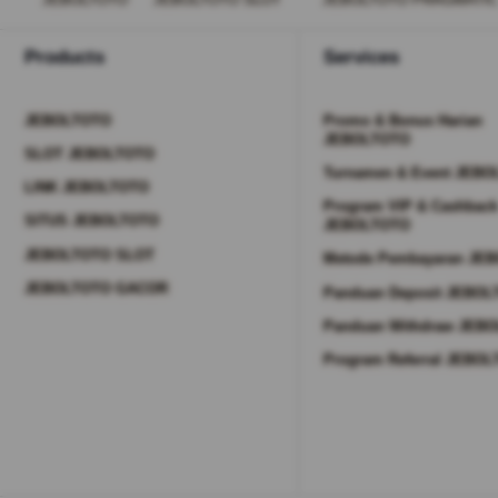
Footer Navigation
Products
Services
JEBOLTOTO
Promo & Bonus Harian
JEBOLTOTO
SLOT JEBOLTOTO
Turnamen & Event JEB
LINK JEBOLTOTO
Program VIP & Cashbac
SITUS JEBOLTOTO
JEBOLTOTO
JEBOLTOTO SLOT
Metode Pembayaran JE
JEBOLTOTO GACOR
Panduan Deposit JEBO
Panduan Withdraw JEB
Program Referral JEBO