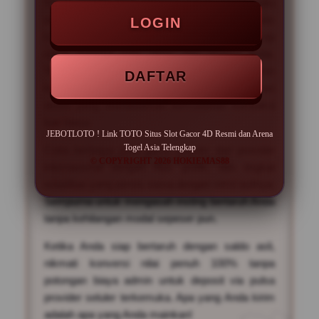
SLOT DEMO hadir sebagai solusi cerdas satu
atap untuk Anda! Kami menyediakan akses gratis
LOGIN
ke ribuan simulator mesin slot online terlengkap
untuk menguji pola, ritme, dan strategi Anda.
Tidak hanya sebagai tempat latihan, platform
DAFTAR
kami juga terintegrasi dengan gerbang taruhan
resmi yang menawarkan kemudahan transaksi
luar biasa.
JEBOTLOTO ! Link TOTO Situs Slot Gacor 4D Resmi dan Arena
Togel Asia Telengkap
Coba berbagai judul game populer dari provider
© COPYRIGHT 2026 HOKIEMAS88
internasional dengan fitur, grafik, dan tingkat
volatilitas yang persis sama dengan versi aslinya.
Sempurna untuk mengasah insting bertaruh Anda
tanpa kehilangan modal sepeser pun.
Ketika Anda siap bertaruh dengan saldo asli,
nikmati konversi nilai penuh 100% tanpa
potongan biaya admin untuk deposit via pulsa
provider seluler terkemuka. Apa yang Anda kirim
adalah apa yang Anda mainkan!