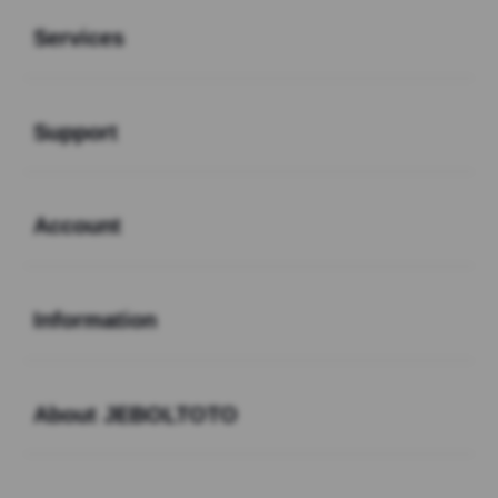
Buka
Services
Buka
Support
Buka
Account
Buka
Information
Buka
About JEBOLTOTO