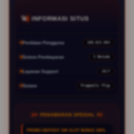
INFORMASI SITUS
Penilaian Pengguna
100.023.003
Sistem Pembayaran
5 Metode
Layanan Support
24/7
Sistem
Pragmatic Play
PENAWARAN SPESIAL
PROMO DEPOSIT 10K SLOT BONUS 100%