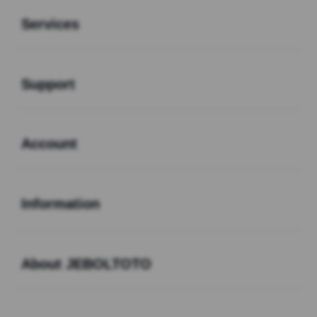
Buka
Services
Buka
Support
Buka
Account
Buka
Information
Buka
About JEBOLTOTO