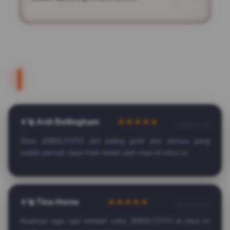
ULASAN TERBARU KOMUNITAS
JEBOLTOTO
Ardi Bellingham
★★★★★
2026-07-18
Situs JEBOLTOTO slot paling gokil dari semua yang
sudah pernah saya main betah dah main di situs ini
Tina Horse
★★★★★
2026-07-12
Awalnya ragu tapi setelah coba JEBOLTOTO di situs ini