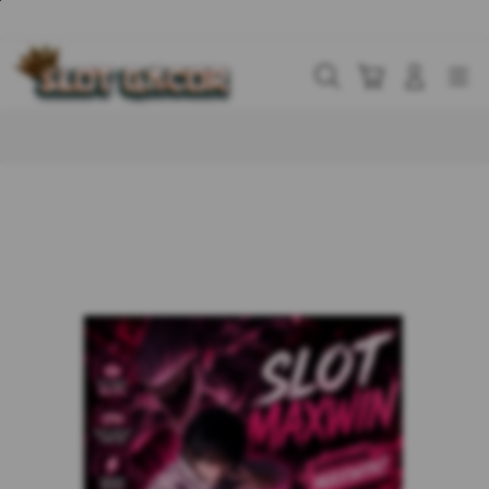
Skip
to
content
Cari
Troli
Login
Navigation
Buka Info Lebih Lanjut