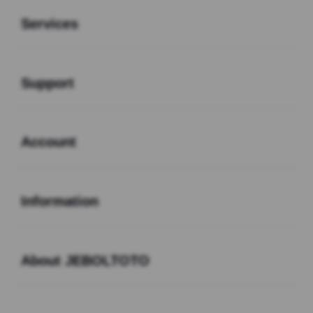
Buka
Services
Buka
Support
Buka
Account
Buka
Information
Buka
About JEBOLTOTO