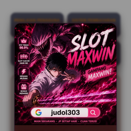
PENILAIAN PENGGUNA
SISTEM PEMBAYARAN
120.123.003
5 Metode
LAYANAN SUPPORT
SISTEM
24/7
Pragmatic Play
JEBOLTOTO
adalah bandar togel Asia terpopuler
dan link situs TOTO slot gacor terpercaya. Kami
menyediakan pasaran togel resmi terlengkap,
game slot online gampang menang, serta
transaksi aman dengan layanan online 24 jam
nonstop setiap hari!