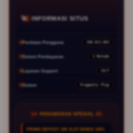
INFORMASI SITUS
Penilaian Pengguna
100.023.003
Sistem Pembayaran
5 Metode
Layanan Support
24/7
Sistem
Pragmatic Play
PENAWARAN SPESIAL
PROMO DEPOSIT 10K SLOT BONUS 100%