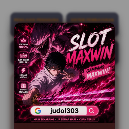
PENILAIAN PENGGUNA
SISTEM PEMBAYARAN
120.123.003
5 Metode
LAYANAN SUPPORT
SISTEM
24/7
Pragmatic Play
JEBOLTOTO
adalah bandar togel Asia terpopuler
dan link situs TOTO slot gacor terpercaya. Kami
menyediakan pasaran togel resmi terlengkap,
game slot online gampang menang, serta
transaksi aman dengan layanan online 24 jam
nonstop setiap hari!