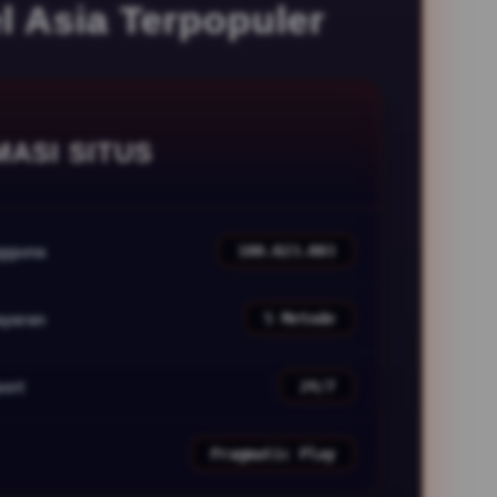
l Asia Terpopuler
MASI SITUS
ngguna
100.023.003
ayaran
5 Metode
ort
24/7
Pragmatic Play