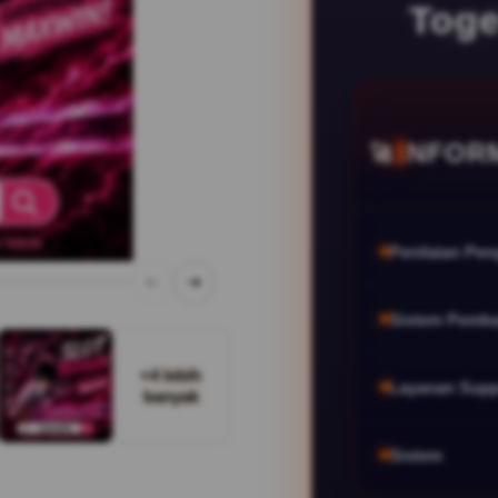
Toge
INFOR
Penilaian Pe
Sebelumnya
Berikutnya
Sistem Pemb
+4 lebih
Layanan Supp
banyak
Sistem