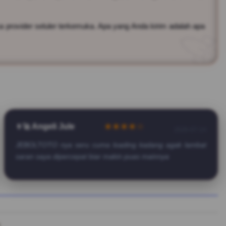
sa provider seluler terkemuka. Apa yang Anda kirim adalah apa
Angeli Jule
★★★★☆
2026-07-14
JEBOLTOTO nya seru cuma loading kadang agak lambat
saran saya dipercepat biar makin puas mainnya