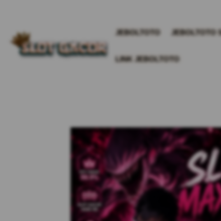
Skip
to
content
JEBOLTOTO
JEBOLTOTO 
LINK JEBOLTOTO
Buka Info Lebih Lanjut