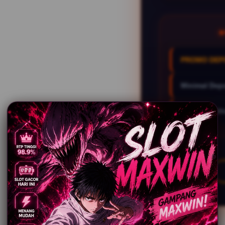
PROMO DEPO
Minimal Depo
Minimal Wit