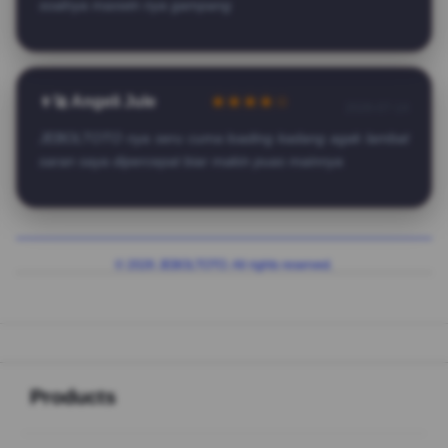
soalnya maxwin nya gampang
Angeli Jule
★★★★☆
2026-07-14
JEBOLTOTO nya seru cuma loading kadang agak lambat
saran saya dipercepat biar makin puas mainnya
© 2026 JEBOLTOTO. All rights reserved.
Buka
Footer Navigation
Products