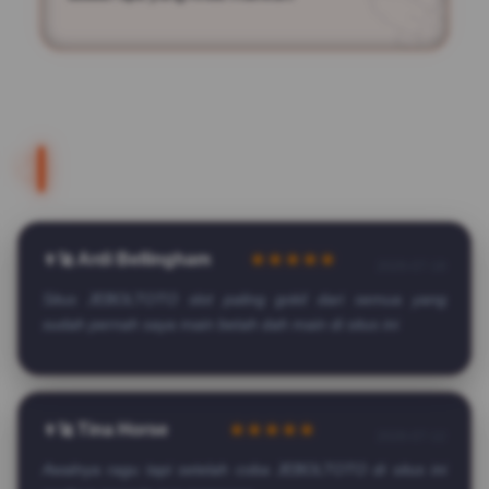
ULASAN TERBARU KOMUNITAS
JEBOLTOTO
Ardi Bellingham
★★★★★
2026-07-18
Situs JEBOLTOTO slot paling gokil dari semua yang
sudah pernah saya main betah dah main di situs ini
Tina Horse
★★★★★
2026-07-12
Awalnya ragu tapi setelah coba JEBOLTOTO di situs ini