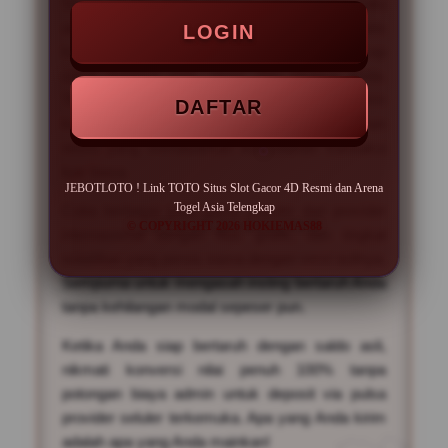
SLOT DEMO hadir sebagai solusi cerdas satu
atap untuk Anda! Kami menyediakan akses gratis
LOGIN
ke ribuan simulator mesin slot online terlengkap
untuk menguji pola, ritme, dan strategi Anda.
Tidak hanya sebagai tempat latihan, platform
DAFTAR
kami juga terintegrasi dengan gerbang taruhan
resmi yang menawarkan kemudahan transaksi
luar biasa.
JEBOTLOTO ! Link TOTO Situs Slot Gacor 4D Resmi dan Arena
Togel Asia Telengkap
Coba berbagai judul game populer dari provider
© COPYRIGHT 2026 HOKIEMAS88
internasional dengan fitur, grafik, dan tingkat
volatilitas yang persis sama dengan versi aslinya.
Sempurna untuk mengasah insting bertaruh Anda
tanpa kehilangan modal sepeser pun.
Ketika Anda siap bertaruh dengan saldo asli,
nikmati konversi nilai penuh 100% tanpa
potongan biaya admin untuk deposit via pulsa
provider seluler terkemuka. Apa yang Anda kirim
adalah apa yang Anda mainkan!