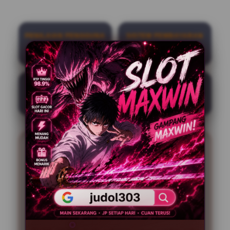
PENILAIAN PENGGUNA
SISTEM PEMBAYARAN
120.123.003
5 Metode
LAYANAN SUPPORT
SISTEM
24/7
Pragmatic Play
JEBOLTOTO
adalah bandar togel Asia terpopuler
dan link situs TOTO slot gacor terpercaya. Kami
menyediakan pasaran togel resmi terlengkap,
game slot online gampang menang, serta
transaksi aman dengan layanan online 24 jam
nonstop setiap hari!