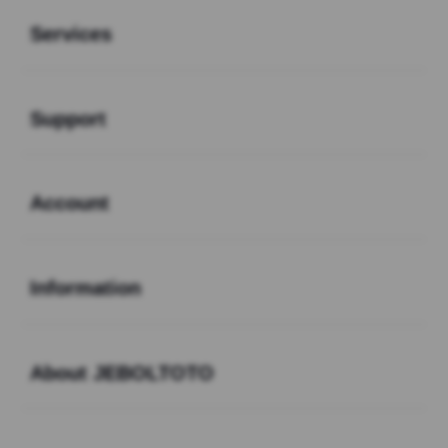
Buka
Services
Buka
Support
Buka
Account
Buka
Information
Buka
About JEBOLTOTO