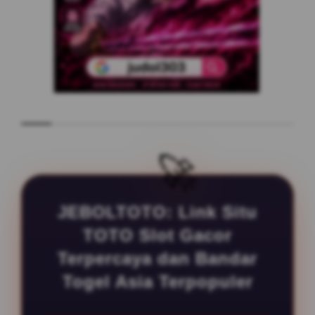
JEBOLTOTO: Link Situ
TOTO Slot Gacor
Terpercaya dan Bandar
Togel Asia Terpopuler