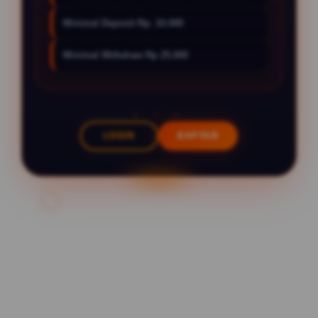
Minimal Deposit Rp. 10.000
Minimal Withdraw Rp 25.000
LOGIN
DAFTAR
Layer Popup Close
JEBOLTOTO: Link Situ
TOTO Slot Gacor Terpercaya
dan Bandar Togel Asia
Terpopuler