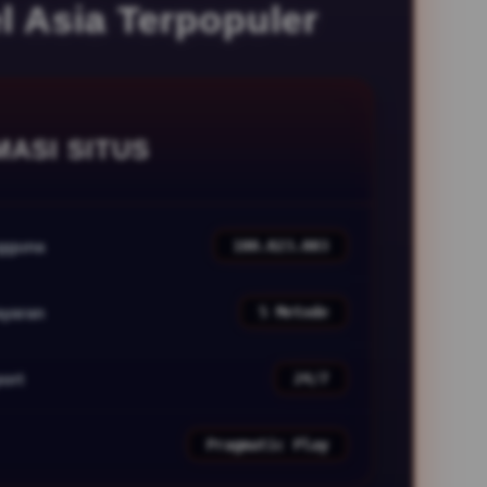
l Asia Terpopuler
MASI SITUS
ngguna
100.023.003
ayaran
5 Metode
ort
24/7
Pragmatic Play