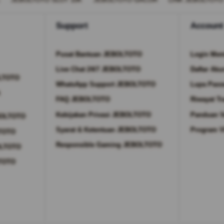
Support
Account
Pusat Bantuan JEBOLTOTO
Login Me
Live Chat 24/7 JEBOLTOTO
Daftar Ak
OLTOTO
WhatsApp Support JEBOLTOTO
Lupa Pas
k
FAQ JEBOLTOTO
Riwayat T
Kebijakan Privasi JEBOLTOTO
Panduan V
BOLTOTO
Syarat & Ketentuan JEBOLTOTO
Program 
LTOTO
Responsible Gaming JEBOLTOTO
OLTOTO
LTOTO