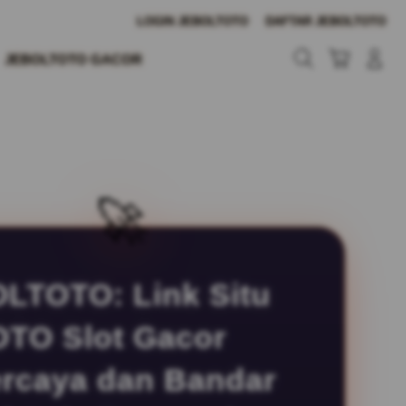
LOGIN JEBOLTOTO
DAFTAR JEBOLTOTO
Cari
Troli
Login/Sign-Up
JEBOLTOTO GACOR
Cari
LTOTO: Link Situ
OTO Slot Gacor
ercaya dan Bandar