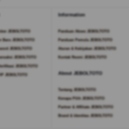
Information
mber JEBOLTOTO
Panduan Akses JEBOLTOTO
un Baru JEBOLTOTO
Panduan Pemula JEBOLTOTO
sword JEBOLTOTO
Aturan & Kebijakan JEBOLTOTO
ransaksi JEBOLTOTO
Kontak Resmi JEBOLTOTO
erifikasi JEBOLTOTO
About JEBOLTOTO
VIP JEBOLTOTO
Tentang JEBOLTOTO
Kenapa Pilih JEBOLTOTO
Partner & Affiliate JEBOLTOTO
Brand & Identitas JEBOLTOTO