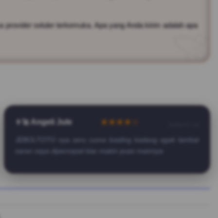
sa provider seluler terkemuka. Apa yang Anda kirim adalah apa
Angeli Jule
★★★★☆
2026-07-14
JEBOLTOTO nya seru cuma loading kadang agak lambat
saran saya dipercepat biar makin puas mainnya