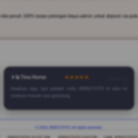
i nilai penuh 100% tanpa potongan biaya admin untuk deposit via pul
JEBOLTOTO
Tina Horse
★★★★★
2026-07-12
Awalnya ragu tapi setelah coba JEBOLTOTO di situs ini
soalnya maxwin nya gampang
© 2026 JEBOLTOTO. All rights reserved.
C
JEBOLTOTO SLOT 10K
JEBOLTOTO GACOR
LINK JEBOLTOTO