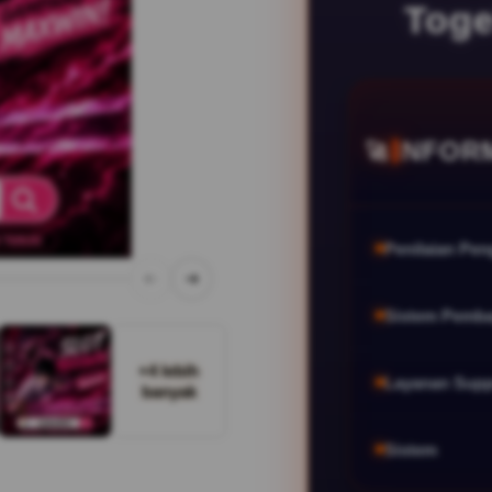
Toge
INFOR
Penilaian Pe
Sebelumnya
Berikutnya
Sistem Pemb
+4 lebih
Layanan Supp
banyak
Sistem