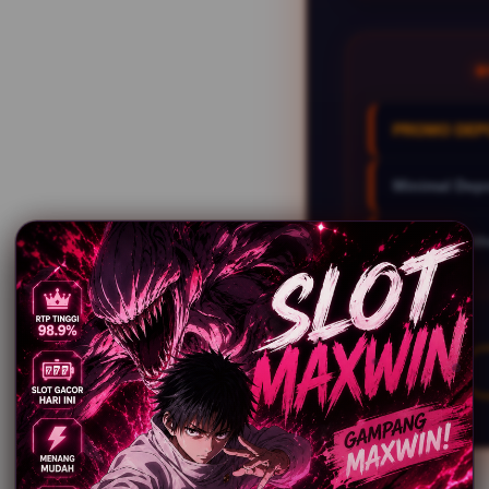
PROMO DEPO
Minimal Depo
Minimal Wit