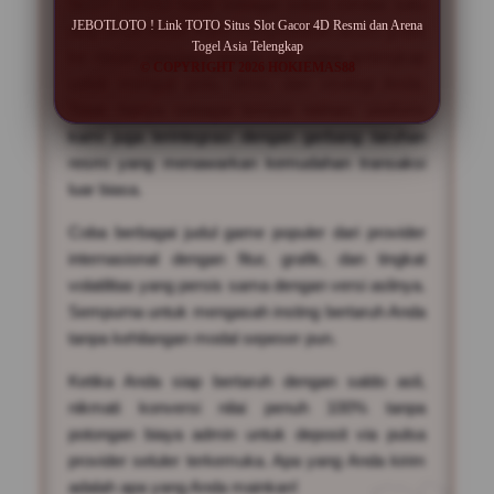
SLOT DEMO hadir sebagai solusi cerdas satu
JEBOTLOTO ! Link TOTO Situs Slot Gacor 4D Resmi dan Arena
atap untuk Anda! Kami menyediakan akses gratis
Togel Asia Telengkap
ke ribuan simulator mesin slot online terlengkap
© COPYRIGHT 2026 HOKIEMAS88
untuk menguji pola, ritme, dan strategi Anda.
Tidak hanya sebagai tempat latihan, platform
kami juga terintegrasi dengan gerbang taruhan
resmi yang menawarkan kemudahan transaksi
luar biasa.
Coba berbagai judul game populer dari provider
internasional dengan fitur, grafik, dan tingkat
volatilitas yang persis sama dengan versi aslinya.
Sempurna untuk mengasah insting bertaruh Anda
tanpa kehilangan modal sepeser pun.
Ketika Anda siap bertaruh dengan saldo asli,
nikmati konversi nilai penuh 100% tanpa
potongan biaya admin untuk deposit via pulsa
provider seluler terkemuka. Apa yang Anda kirim
adalah apa yang Anda mainkan!