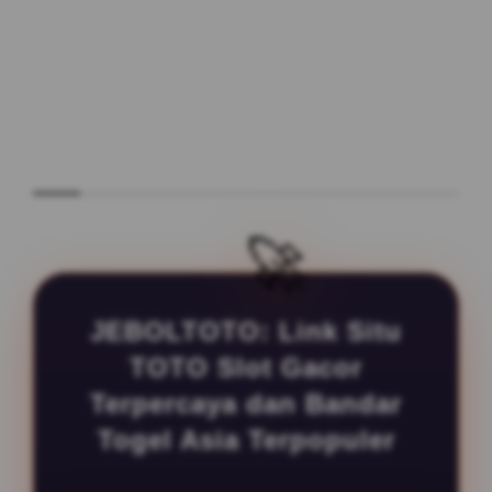
JEBOLTOTO: Link Situ
TOTO Slot Gacor
Terpercaya dan Bandar
Togel Asia Terpopuler