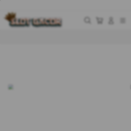
Skip
to
content
Cari
Troli
Login
Navigation
Buka Info Lebih Lanjut