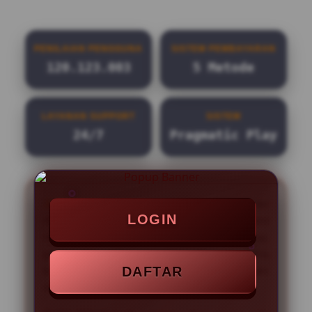
PENILAIAN PENGGUNA
SISTEM PEMBAYARAN
120.123.003
5 Metode
LAYANAN SUPPORT
SISTEM
24/7
Pragmatic Play
JEBOLTOTO
adalah bandar togel Asia terpopuler
LOGIN
dan link situs TOTO slot gacor terpercaya. Kami
menyediakan pasaran togel resmi terlengkap,
game slot online gampang menang, serta
DAFTAR
transaksi aman dengan layanan online 24 jam
nonstop setiap hari!