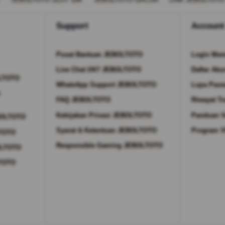
Support
Account
Pusat Bantuan JEBOLTOTO
Login Me
Live Chat 24/7 JEBOLTOTO
Daftar Ak
OLTOTO
WhatsApp Support JEBOLTOTO
Lupa Pas
k
FAQ JEBOLTOTO
Riwayat T
Kebijakan Privasi JEBOLTOTO
Panduan V
BOLTOTO
Syarat & Ketentuan JEBOLTOTO
Program 
LTOTO
Responsible Gaming JEBOLTOTO
OLTOTO
LTOTO