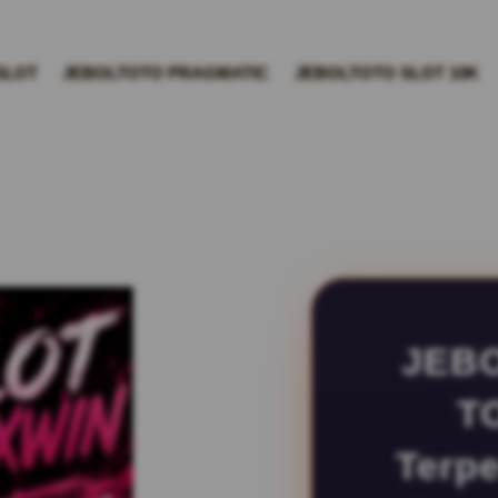
SLOT
JEBOLTOTO PRAGMATIC
JEBOLTOTO SLOT 10K
JEBO
T
Terp