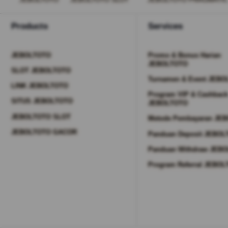
Footer Navigation
Products
Services
JEBOLTOTO
Promo & Bonus Harian
JEBOLTOTO
SLOT JEBOLTOTO
Turnamen & Event JEB
LINK JEBOLTOTO
Program VIP & Cashbac
SITUS JEBOLTOTO
JEBOLTOTO
JEBOLTOTO SLOT
Metode Pembayaran JE
JEBOLTOTO GACOR
Panduan Deposit JEBO
Panduan Withdraw JEB
Program Referral JEBO