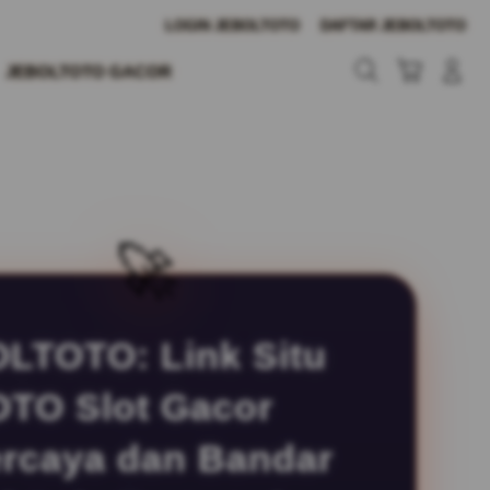
LOGIN JEBOLTOTO
DAFTAR JEBOLTOTO
Cari
Troli
Login/Sign-Up
JEBOLTOTO GACOR
Cari
LTOTO: Link Situ
OTO Slot Gacor
ercaya dan Bandar