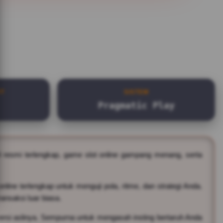
a dan Bandar Togel Asia
T
SISTEM
Pragmatic Play
l resmi terlengkap, game slot online gampang menang, serta
ine terlengkap untuk menguji pola, ritme, dan strategi Anda.
ansaksi luar biasa.
n versi aslinya. Sempurna untuk mengasah insting bertaruh Anda