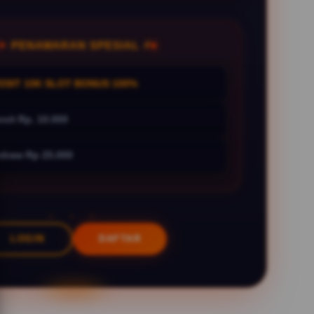
PENAWARAN SPESIAL
SIT 10K SLOT BONUS 100%
sit Rp. 10.000
hdraw Rp 25.000
LOGIN
DAFTAR