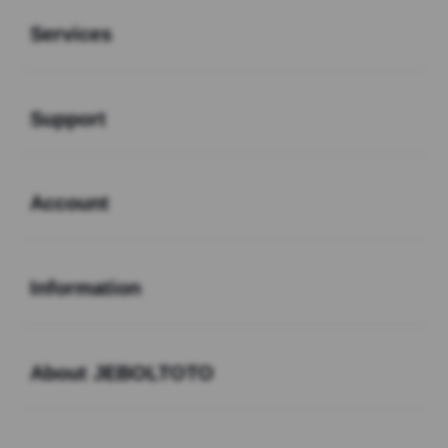
Buka
Services
Buka
Support
Buka
Account
Buka
Information
Buka
About JEBOLTOTO