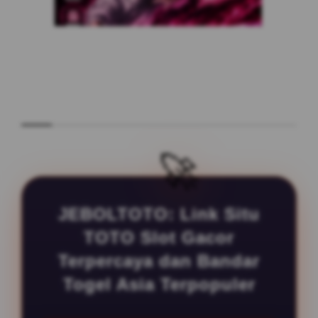
JEBOLTOTO: Link Situ
TOTO Slot Gacor
Terpercaya dan Bandar
Togel Asia Terpopuler