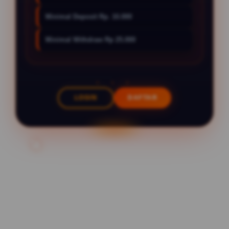
Minimal Deposit Rp. 10.000
Minimal Withdraw Rp 25.000
LOGIN
DAFTAR
Layer Popup Close
JEBOLTOTO: Link Situ
TOTO Slot Gacor Terpercaya
dan Bandar Togel Asia
Terpopuler