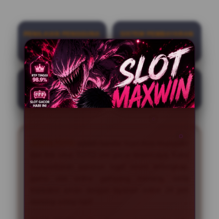
PENILAIAN PENGGUNA
SISTEM PEMBAYARAN
120.123.003
5 Metode
LAYANAN SUPPORT
SISTEM
24/7
Pragmatic Play
JEBOLTOTO
adalah bandar togel Asia terpopuler
dan link situs TOTO slot gacor terpercaya. Kami
menyediakan pasaran togel resmi terlengkap,
game slot online gampang menang, serta
transaksi aman dengan layanan online 24 jam
nonstop setiap hari!