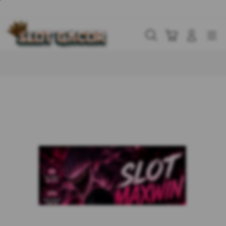
Skip
to
content
Cari
Troli
Login
Navigation
Buka Info Lebih Lanjut