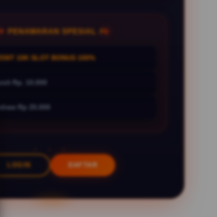
PENAWARAN SPESIAL
SIT 10K SLOT BONUS 100%
sit Rp. 10.000
hdraw Rp 25.000
LOGIN
DAFTAR