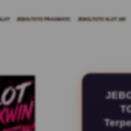
SLOT
JEBOLTOTO PRAGMATIC
JEBOLTOTO SLOT 10K
JEBO
T
Terp