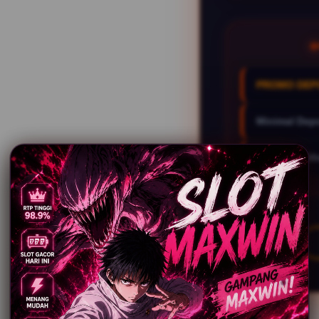
PROMO DEPO
Minimal Depo
Minimal Wit