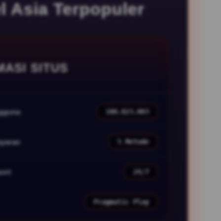
l Asia Terpopuler
MASI SITUS
ngguna
100.023.003
ayaran
5 Metode
ort
24/7
Pragmatic Play