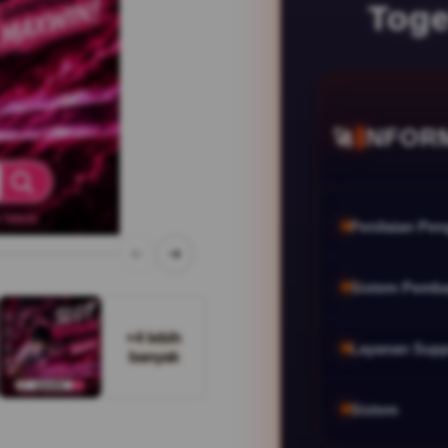
Toge
INFOR
Penilaian Pe
Sebelumnya
Berikutnya
Sistem Pemb
+4 lebih
Layanan Supp
banyak
Sistem