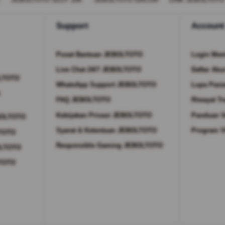
Support
Account
Pusat Bantuan JEBOLTOTO
Login Me
Live Chat 24/7 JEBOLTOTO
Daftar Ak
OLTOTO
WhatsApp Support JEBOLTOTO
Lupa Pas
k
FAQ JEBOLTOTO
Riwayat T
Kebijakan Privasi JEBOLTOTO
Panduan V
BOLTOTO
Syarat & Ketentuan JEBOLTOTO
Program 
LTOTO
Responsible Gaming JEBOLTOTO
OLTOTO
LTOTO