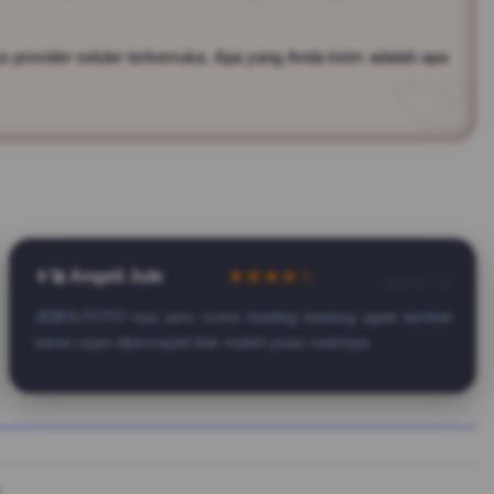
sa provider seluler terkemuka. Apa yang Anda kirim adalah apa
Angeli Jule
★★★★☆
2026-07-14
JEBOLTOTO nya seru cuma loading kadang agak lambat
saran saya dipercepat biar makin puas mainnya