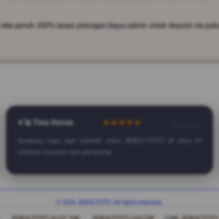
i nilai penuh 100% tanpa potongan biaya admin untuk deposit via pul
JEBOLTOTO
Tina Horse
★★★★★
2026-07-12
Awalnya ragu tapi setelah coba JEBOLTOTO di situs ini
soalnya maxwin nya gampang
© 2026 JEBOLTOTO. All rights reserved.
C
JEBOLTOTO SLOT 10K
JEBOLTOTO GACOR
LINK JEBOLTOTO