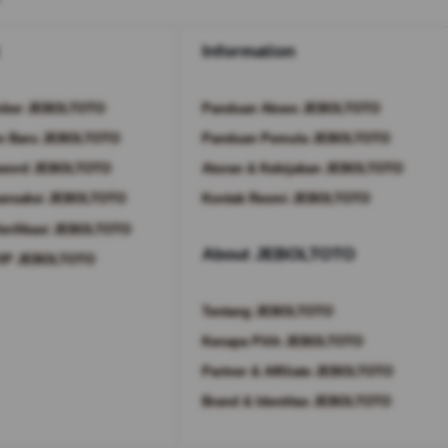
Information
mber JEBOLTOTO
Panduan Akses JEBOLTOTO
un Baru JEBOLTOTO
Panduan Pemula JEBOLTOTO
sword JEBOLTOTO
Aturan & Kebijakan JEBOLTOTO
ransaksi JEBOLTOTO
Kontak Resmi JEBOLTOTO
erifikasi JEBOLTOTO
About JEBOLTOTO
VIP JEBOLTOTO
Tentang JEBOLTOTO
Kenapa Pilih JEBOLTOTO
Partner & Affiliate JEBOLTOTO
Brand & Identitas JEBOLTOTO