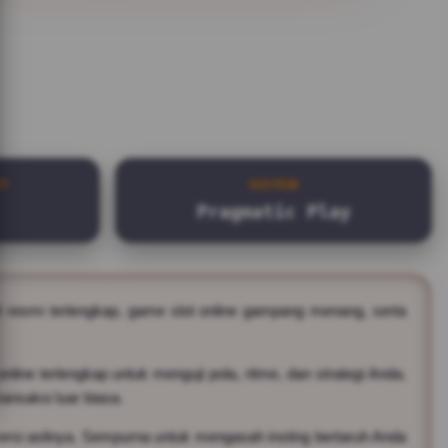
a dan Bandar Togel Asia
T
SISTEM
Pragmatic Play
l resmi terlengkap, game slot online gampang menang, serta
ine terlengkap untuk menguji pola, ritme, dan strategi Anda.
ansaksi luar biasa.
n versi aslinya. Sempurna untuk mengasah insting bertaruh Anda