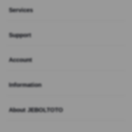
Buka
Services
Buka
Support
Buka
Account
Buka
Information
Buka
About JEBOLTOTO