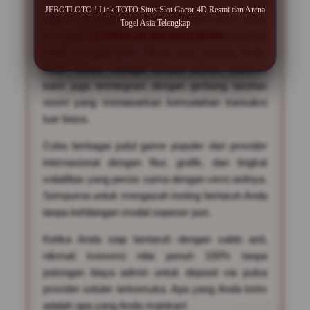
SLOT DEMO hadir sebagai solusi cerdas satu
atap untuk Anda! Kami menyediakan akses gratis
LOGIN
ke ribuan simulator mesin slot online terlengkap
untuk menguji pola, ritme, dan strategi Anda.
Tidak hanya sebagai tempat latihan, platform
DAFTAR
kami juga terintegrasi dengan gerbang taruhan
resmi yang menawarkan kemudahan transaksi
luar biasa.
JEBOTLOTO ! Link TOTO Situs Slot Gacor 4D Resmi dan Arena
Togel Asia Telengkap
Coba berbagai judul game populer dari provider
© COPYRIGHT 2026 HOKIEMAS88
internasional dengan fitur, grafik, dan tingkat
volatilitas yang persis sama dengan versi aslinya.
Sempurna untuk mengasah insting bertaruh Anda
tanpa kehilangan modal sepeser pun.
Ketika Anda siap bertaruh dengan saldo asli,
nikmati konversi nilai penuh 100% tanpa
potongan biaya admin untuk deposit via pulsa
provider seluler terkemuka. Apa yang Anda kirim
adalah apa yang Anda mainkan!