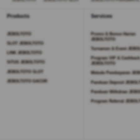
Footer Navigation
Products
Services
JEBOLTOTO
Promo & Bonus Harian
JEBOLTOTO
SLOT JEBOLTOTO
Turnamen & Event JEB
LINK JEBOLTOTO
Program VIP & Cashbac
SITUS JEBOLTOTO
JEBOLTOTO
JEBOLTOTO SLOT
Metode Pembayaran JE
JEBOLTOTO GACOR
Panduan Deposit JEBO
Panduan Withdraw JEB
Program Referral JEBO