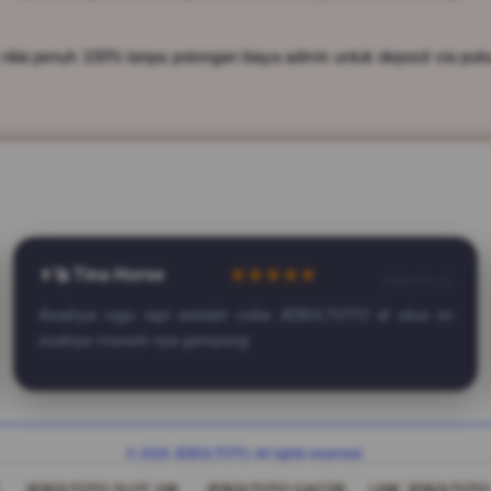
i nilai penuh 100% tanpa potongan biaya admin untuk deposit via pul
JEBOLTOTO
Tina Horse
★★★★★
2026-07-12
Awalnya ragu tapi setelah coba JEBOLTOTO di situs ini
soalnya maxwin nya gampang
© 2026 JEBOLTOTO. All rights reserved.
C
JEBOLTOTO SLOT 10K
JEBOLTOTO GACOR
LINK JEBOLTOTO