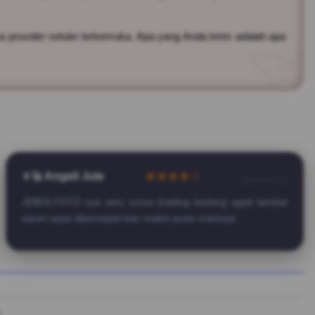
sa provider seluler terkemuka. Apa yang Anda kirim adalah apa
Angeli Jule
★★★★☆
2026-07-14
JEBOLTOTO nya seru cuma loading kadang agak lambat
saran saya dipercepat biar makin puas mainnya