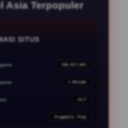
l Asia Terpopuler
MASI SITUS
ngguna
100.023.003
ayaran
5 Metode
ort
24/7
Pragmatic Play