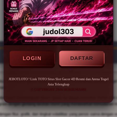
OTO Slot Gacor Terpercay
Terpopuler
ISTEM PEMBAYARAN
LAYANAN SUPPOR
5 Metode
24/7
LOGIN
DAFTAR
JEBOTLOTO ! Link TOTO Situs Slot Gacor 4D Resmi dan Arena Togel
 situs TOTO slot gacor terpercaya. Kami menyediakan pasaran toge
Asia Telengkap
ari!
© COPYRIGHT 2026 HOKIEMAS88
 Kami menyediakan akses gratis ke ribuan simulator mesin slot onl
ntegrasi dengan gerbang taruhan resmi yang menawarkan kemudahan tr
dengan fitur, grafik, dan tingkat volatilitas yang persis sama denga