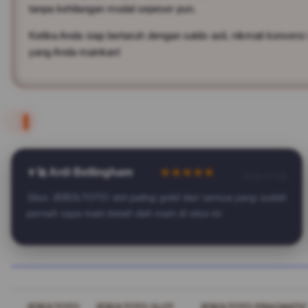
tanpa kehilangan modal sepeser pun.
Ketika Anda siap bertaruh dengan saldo asli, nikmati konvers
yang Anda mainkan!
ULASAN TERBARU KOMUNITAS 
Ardi Bellingham
★★★★★
2026-07-18
Situs JEBOLTOTO slot paling gokil dari semua yang sudah
pernah saya main betah dah main di situs ini
JEBOLTOTO
JEBOLTOTO SLOT
JEBOLTOTO PRAGMATI