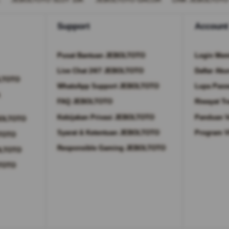
Support
Account
Pusat Bantuan JEBOLTOTO
Login Me
Live Chat 24/7 JEBOLTOTO
Daftar Ak
OLTOTO
WhatsApp Support JEBOLTOTO
Lupa Pas
k
FAQ JEBOLTOTO
Riwayat T
Kebijakan Privasi JEBOLTOTO
Panduan V
BOLTOTO
Syarat & Ketentuan JEBOLTOTO
Program 
LTOTO
Responsible Gaming JEBOLTOTO
OLTOTO
LTOTO