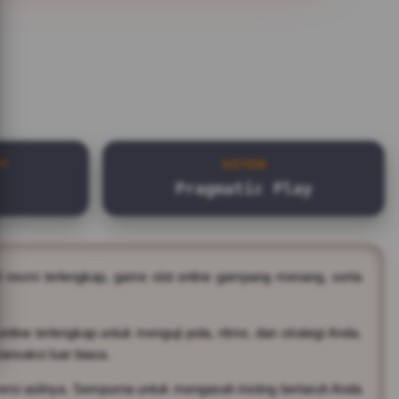
a dan Bandar Togel Asia
T
SISTEM
Pragmatic Play
l resmi terlengkap, game slot online gampang menang, serta
ine terlengkap untuk menguji pola, ritme, dan strategi Anda.
ansaksi luar biasa.
n versi aslinya. Sempurna untuk mengasah insting bertaruh Anda