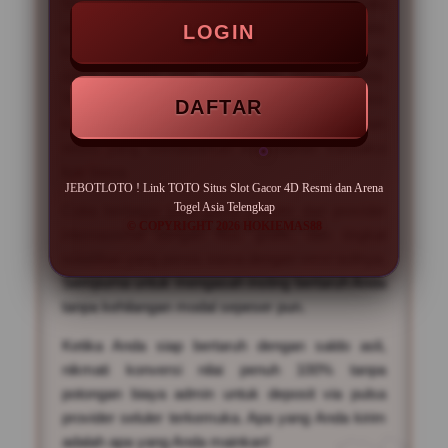
SLOT DEMO hadir sebagai solusi cerdas satu
atap untuk Anda! Kami menyediakan akses gratis
LOGIN
ke ribuan simulator mesin slot online terlengkap
untuk menguji pola, ritme, dan strategi Anda.
Tidak hanya sebagai tempat latihan, platform
DAFTAR
kami juga terintegrasi dengan gerbang taruhan
resmi yang menawarkan kemudahan transaksi
luar biasa.
JEBOTLOTO ! Link TOTO Situs Slot Gacor 4D Resmi dan Arena
Togel Asia Telengkap
Coba berbagai judul game populer dari provider
© COPYRIGHT 2026 HOKIEMAS88
internasional dengan fitur, grafik, dan tingkat
volatilitas yang persis sama dengan versi aslinya.
Sempurna untuk mengasah insting bertaruh Anda
tanpa kehilangan modal sepeser pun.
Ketika Anda siap bertaruh dengan saldo asli,
nikmati konversi nilai penuh 100% tanpa
potongan biaya admin untuk deposit via pulsa
provider seluler terkemuka. Apa yang Anda kirim
adalah apa yang Anda mainkan!