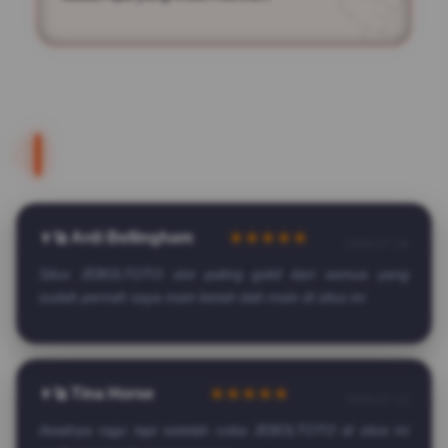
ULASAN TERBARU KOMUNITAS
JEBOLTOTO
Ardi Bellingham
★★★★★
2026-07-18
Situs JEBOLTOTO slot paling gokil dari semua yang
sudah pernah saya main betah dah main di situs ini
Tina Horse
★★★★★
2026-07-12
Awalnya ragu tapi setelah coba JEBOLTOTO di situs ini