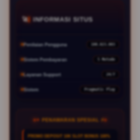
INFORMASI SITUS
Penilaian Pengguna
100.023.003
Sistem Pembayaran
5 Metode
Layanan Support
24/7
Sistem
Pragmatic Play
PENAWARAN SPESIAL
PROMO DEPOSIT 10K SLOT BONUS 100%