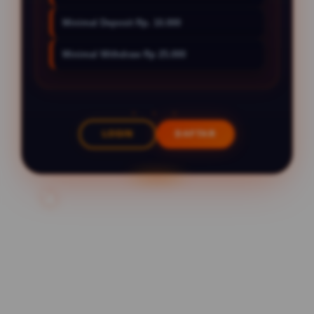
Minimal Deposit Rp. 10.000
Minimal Withdraw Rp 25.000
LOGIN
DAFTAR
Layer Popup Close
JEBOLTOTO: Link Situ
TOTO Slot Gacor Terpercaya
dan Bandar Togel Asia
Terpopuler