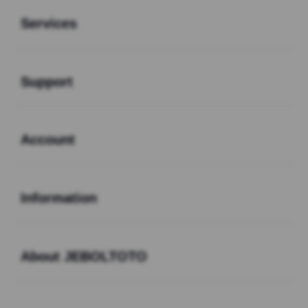
Buka
Services
Buka
Support
Buka
Account
Buka
Information
Buka
About JEBOLTOTO