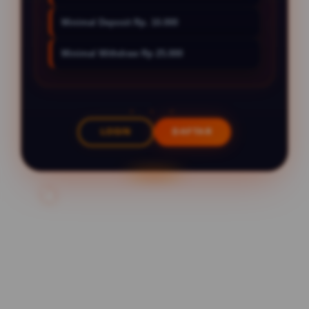
Minimal Deposit Rp. 10.000
Minimal Withdraw Rp 25.000
LOGIN
DAFTAR
Layer Popup Close
JEBOLTOTO: Link Situ
TOTO Slot Gacor Terpercaya
dan Bandar Togel Asia
Terpopuler