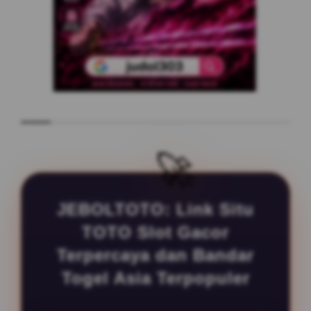
JEBOLTOTO: Link Situ
TOTO Slot Gacor
Terpercaya dan Bandar
Togel Asia Terpopuler