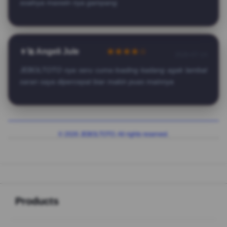
soalnya maxwin nya gampang
Angeli Jule
★★★★☆
2026-07-14
JEBOLTOTO nya seru cuma loading kadang agak lambat
saran saya dipercepat biar makin puas mainnya
© 2026 JEBOLTOTO. All rights reserved.
Buka
Footer Navigation
Products