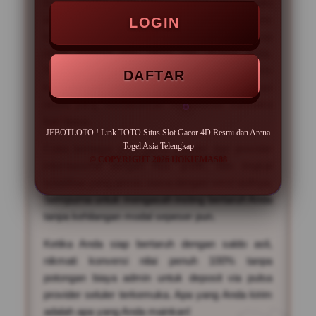
SLOT DEMO hadir sebagai solusi cerdas satu
atap untuk Anda! Kami menyediakan akses gratis
LOGIN
ke ribuan simulator mesin slot online terlengkap
untuk menguji pola, ritme, dan strategi Anda.
Tidak hanya sebagai tempat latihan, platform
DAFTAR
kami juga terintegrasi dengan gerbang taruhan
resmi yang menawarkan kemudahan transaksi
luar biasa.
JEBOTLOTO ! Link TOTO Situs Slot Gacor 4D Resmi dan Arena
Togel Asia Telengkap
Coba berbagai judul game populer dari provider
© COPYRIGHT 2026 HOKIEMAS88
internasional dengan fitur, grafik, dan tingkat
volatilitas yang persis sama dengan versi aslinya.
Sempurna untuk mengasah insting bertaruh Anda
tanpa kehilangan modal sepeser pun.
Ketika Anda siap bertaruh dengan saldo asli,
nikmati konversi nilai penuh 100% tanpa
potongan biaya admin untuk deposit via pulsa
provider seluler terkemuka. Apa yang Anda kirim
adalah apa yang Anda mainkan!