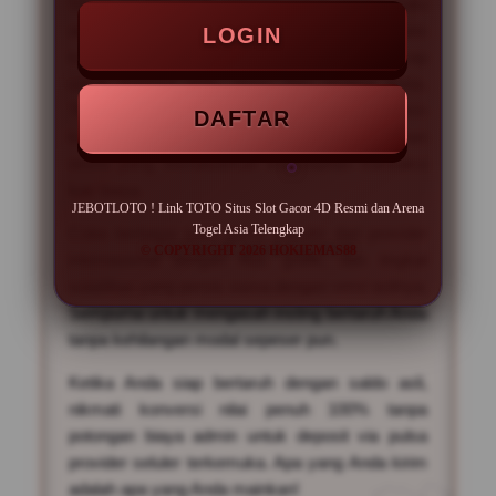
SLOT DEMO hadir sebagai solusi cerdas satu
atap untuk Anda! Kami menyediakan akses gratis
LOGIN
ke ribuan simulator mesin slot online terlengkap
untuk menguji pola, ritme, dan strategi Anda.
Tidak hanya sebagai tempat latihan, platform
DAFTAR
kami juga terintegrasi dengan gerbang taruhan
resmi yang menawarkan kemudahan transaksi
luar biasa.
JEBOTLOTO ! Link TOTO Situs Slot Gacor 4D Resmi dan Arena
Togel Asia Telengkap
Coba berbagai judul game populer dari provider
© COPYRIGHT 2026 HOKIEMAS88
internasional dengan fitur, grafik, dan tingkat
volatilitas yang persis sama dengan versi aslinya.
Sempurna untuk mengasah insting bertaruh Anda
tanpa kehilangan modal sepeser pun.
Ketika Anda siap bertaruh dengan saldo asli,
nikmati konversi nilai penuh 100% tanpa
potongan biaya admin untuk deposit via pulsa
provider seluler terkemuka. Apa yang Anda kirim
adalah apa yang Anda mainkan!