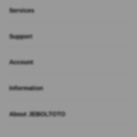
Buka
Services
Buka
Support
Buka
Account
Buka
Information
Buka
About JEBOLTOTO