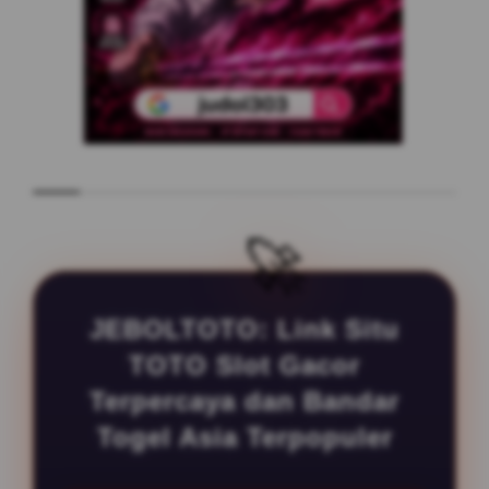
JEBOLTOTO: Link Situ
TOTO Slot Gacor
Terpercaya dan Bandar
Togel Asia Terpopuler