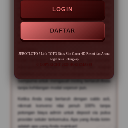
SLOT DEMO hadir sebagai solusi cerdas satu
atap untuk Anda! Kami menyediakan akses gratis
LOGIN
ke ribuan simulator mesin slot online terlengkap
untuk menguji pola, ritme, dan strategi Anda.
Tidak hanya sebagai tempat latihan, platform
DAFTAR
kami juga terintegrasi dengan gerbang taruhan
resmi yang menawarkan kemudahan transaksi
luar biasa.
JEBOTLOTO ! Link TOTO Situs Slot Gacor 4D Resmi dan Arena
Togel Asia Telengkap
Coba berbagai judul game populer dari provider
© COPYRIGHT 2026 HOKIEMAS88
internasional dengan fitur, grafik, dan tingkat
volatilitas yang persis sama dengan versi aslinya.
Sempurna untuk mengasah insting bertaruh Anda
tanpa kehilangan modal sepeser pun.
Ketika Anda siap bertaruh dengan saldo asli,
nikmati konversi nilai penuh 100% tanpa
potongan biaya admin untuk deposit via pulsa
provider seluler terkemuka. Apa yang Anda kirim
adalah apa yang Anda mainkan!