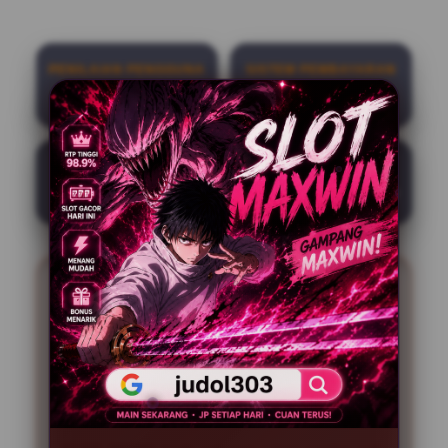
PENILAIAN PENGGUNA
SISTEM PEMBAYARAN
120.123.003
5 Metode
LAYANAN SUPPORT
SISTEM
24/7
Pragmatic Play
JEBOLTOTO
adalah bandar togel Asia terpopuler
dan link situs TOTO slot gacor terpercaya. Kami
menyediakan pasaran togel resmi terlengkap,
game slot online gampang menang, serta
transaksi aman dengan layanan online 24 jam
nonstop setiap hari!