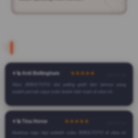
ULASAN TERBARU KOMUNITAS
JEBOLTOTO
Ardi Bellingham
★★★★★
2026-07-18
Situs JEBOLTOTO slot paling gokil dari semua yang
sudah pernah saya main betah dah main di situs ini
Tina Horse
★★★★★
2026-07-12
Awalnya ragu tapi setelah coba JEBOLTOTO di situs ini