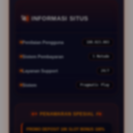
INFORMASI SITUS
Penilaian Pengguna
100.023.003
Sistem Pembayaran
5 Metode
Layanan Support
24/7
Sistem
Pragmatic Play
PENAWARAN SPESIAL
PROMO DEPOSIT 10K SLOT BONUS 100%