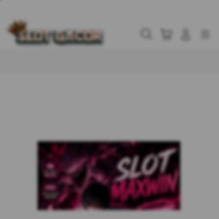
Skip
to
content
Cari
Troli
Login
Navigation
Buka Info Lebih Lanjut