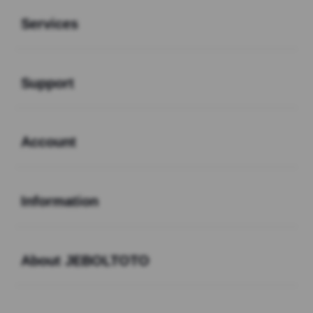
Buka
Services
Buka
Support
Buka
Account
Buka
Information
Buka
About JEBOLTOTO