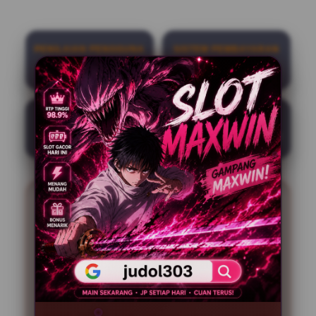
PENILAIAN PENGGUNA
SISTEM PEMBAYARAN
120.123.003
5 Metode
LAYANAN SUPPORT
SISTEM
24/7
Pragmatic Play
JEBOLTOTO
adalah bandar togel Asia terpopuler
dan link situs TOTO slot gacor terpercaya. Kami
menyediakan pasaran togel resmi terlengkap,
game slot online gampang menang, serta
transaksi aman dengan layanan online 24 jam
nonstop setiap hari!