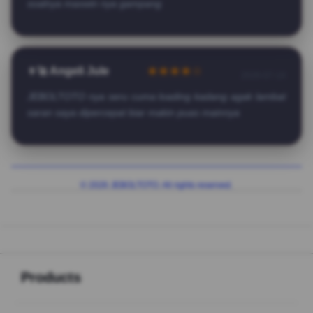
soalnya maxwin nya gampang
Angeli Jule
★★★★☆
2026-07-14
JEBOLTOTO nya seru cuma loading kadang agak lambat
saran saya dipercepat biar makin puas mainnya
© 2026 JEBOLTOTO. All rights reserved.
Buka
Footer Navigation
Products