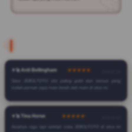
ULASAN TERBARU KOMUNITAS
JEBOLTOTO
Ardi Bellingham
★★★★★
2026-07-18
Situs JEBOLTOTO slot paling gokil dari semua yang
sudah pernah saya main betah dah main di situs ini
Tina Horse
★★★★★
2026-07-12
Awalnya ragu tapi setelah coba JEBOLTOTO di situs ini