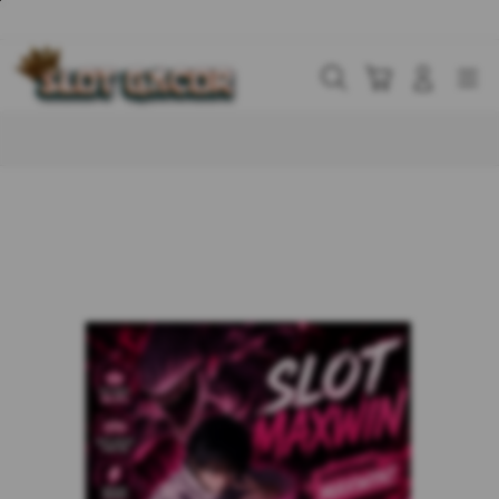
Skip
to
content
Cari
Troli
Login
Navigation
Buka Info Lebih Lanjut