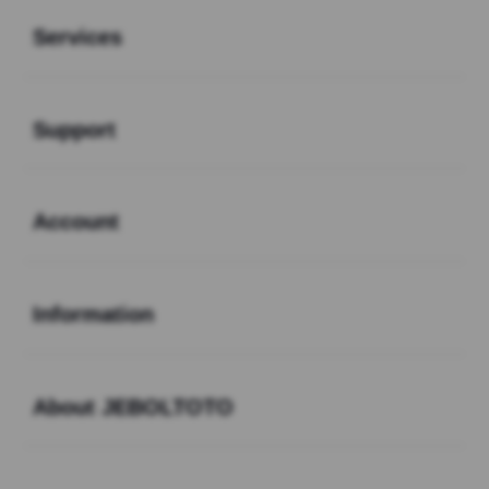
Buka
Services
Buka
Support
Buka
Account
Buka
Information
Buka
About JEBOLTOTO